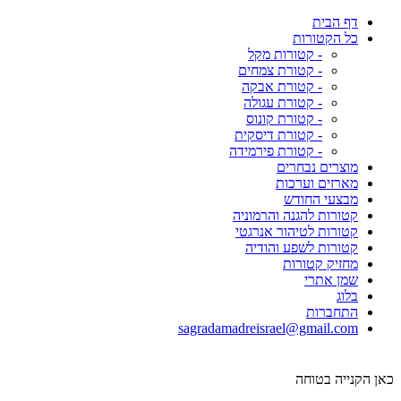
דף הבית
כל הקטורות
- קטורות מקל
- קטורת צמחים
- קטורת אבקה
- קטורת עגולה
- קטורת קונוס
- קטורת דיסקית
- קטורת פירמידה
מוצרים נבחרים
מארזים וערכות
מבצעי החודש
קטורות להגנה והרמוניה
קטורות לטיהור אנרגטי
קטורות לשפע והודיה
מחזיק קטורות
שמן אתרי
בלוג
התחברות
sagradamadreisrael@gmail.com
כאן הקנייה בטוחה