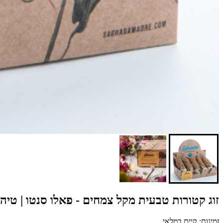
זוג קטורות טבעית מקל צמחים - פאלו סנטו | טיהו
זמינות: קיים במלאי