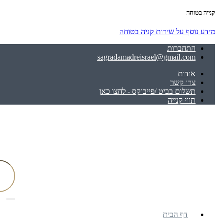
קנייה בטוחה
מידע נוסף על שירות קניה בטוחה
התחברות
sagradamadreisrael@gmail.com
אודות
צרו קשר
תשלום בביט /פייבוקס - לחצו כאן
תווי קנייה
דף הבית