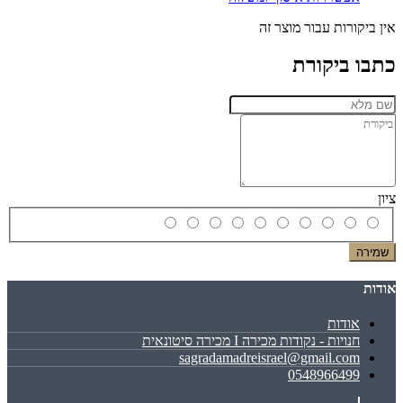
אין ביקורות עבור מוצר זה
כתבו ביקורת
ציון
שמירה
אודות
אודות
חנויות - נקודות מכירה I מכירה סיטונאית
sagradamadreisrael@gmail.com
0548966499