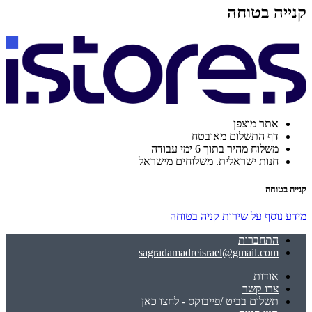
קנייה בטוחה
אתר מוצפן
דף התשלום מאובטח
משלוח מהיר בתוך 6 ימי עבודה
חנות ישראלית. משלוחים מישראל
קנייה בטוחה
מידע נוסף על שירות קניה בטוחה
התחברות
sagradamadreisrael@gmail.com
אודות
צרו קשר
תשלום בביט /פייבוקס - לחצו כאן