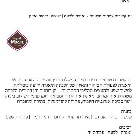
תיאור
זוג קטורות צמחים טבעיות - יאגרה ולבונה | שגשוג, טיהור ואיזון
זוג קטורות טבעיות בעבודת יד, המשלבות בין עוצמתה האנרגטית של
היאגרה לפעולת הטיהור והאיזון של הלבונה
היאגרה ידועה ביכולתה
למשוך שפע ולהעצים תהליכי התקדמות – הן רוחנית והן חומרית
הלבונה
מטהרת את המרחב, מאזנת את התדר ומביאה רוגע פנימי
השילוב ביניהן
יוצר סביבה אנרגטית חיובית, פתוחה להזדמנויות, בהירה ומחוברת
כוונות
שגשוג | טיהור אנרגטי | איזון תודעתי | קידום רוחני וחומרי | פתיחת שפע
רכיבים
יאגרה | לבונה | עבודת יד