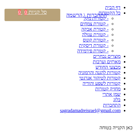
דף הבית
סל קניות
0
0
כל הקטורות
התחברות \ הרשמה
- קטורות מקל
- קטורת צמחים
- קטורת אבקה
- קטורת עגולה
- קטורת קונוס
- קטורת דיסקית
- קטורת פירמידה
מוצרים נבחרים
מארזים וערכות
מבצעי החודש
קטורות להגנה והרמוניה
קטורות לטיהור אנרגטי
קטורות לשפע והודיה
מחזיק קטורות
שמן אתרי
בלוג
התחברות
sagradamadreisrael@gmail.com
כאן הקנייה בטוחה