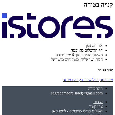
קנייה בטוחה
אתר מוצפן
דף התשלום מאובטח
משלוח מהיר בתוך 6 ימי עבודה
חנות ישראלית. משלוחים מישראל
קנייה בטוחה
מידע נוסף על שירות קניה בטוחה
התחברות
sagradamadreisrael@gmail.com
אודות
צרו קשר
תשלום בביט /פייבוקס - לחצו כאן