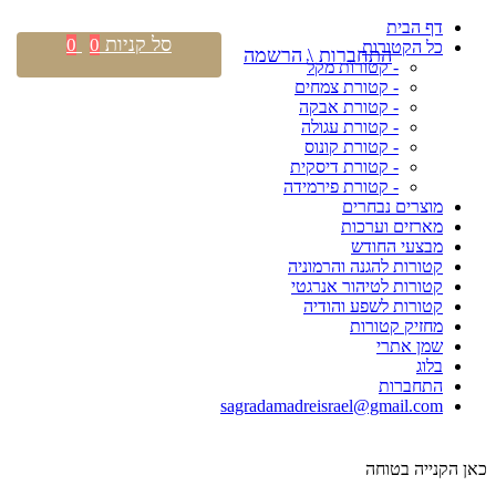
דף הבית
סל קניות
0
0
כל הקטורות
התחברות \ הרשמה
- קטורות מקל
- קטורת צמחים
- קטורת אבקה
- קטורת עגולה
- קטורת קונוס
- קטורת דיסקית
- קטורת פירמידה
מוצרים נבחרים
מארזים וערכות
מבצעי החודש
קטורות להגנה והרמוניה
קטורות לטיהור אנרגטי
קטורות לשפע והודיה
מחזיק קטורות
שמן אתרי
בלוג
התחברות
sagradamadreisrael@gmail.com
כאן הקנייה בטוחה