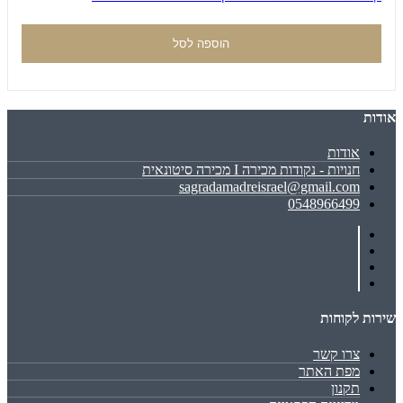
הוספה לסל
אודות
אודות
חנויות - נקודות מכירה I מכירה סיטונאית
sagradamadreisrael@gmail.com
0548966499
שירות לקוחות
צרו קשר
מפת האתר
תקנון