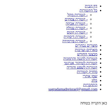
דף הבית
כל הקטורות
- קטורות מקל
- קטורת צמחים
- קטורת אבקה
- קטורת עגולה
- קטורת קונוס
- קטורת דיסקית
- קטורת פירמידה
מוצרים נבחרים
מארזים וערכות
מבצעי החודש
קטורות להגנה והרמוניה
קטורות לטיהור אנרגטי
קטורות לשפע והודיה
מחזיק קטורות
שמן אתרי
בלוג
התחברות
sagradamadreisrael@gmail.com
כאן הקנייה בטוחה