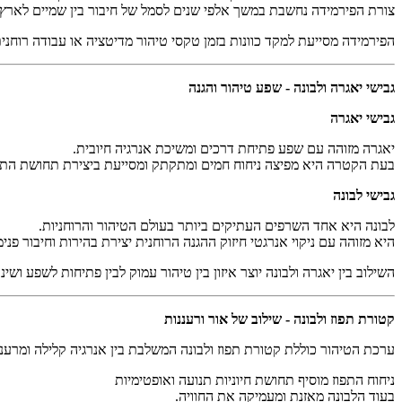
צורת הפירמידה נחשבת במשך אלפי שנים לסמל של חיבור בין שמיים לארץ ר
הפירמידה מסייעת למקד כוונות בזמן טקסי טיהור מדיטציה או עבודה רוחני
גבישי יאגרה ולבונה - שפע טיהור והגנה
גבישי יאגרה
יאגרה מזוהה עם שפע פתיחת דרכים ומשיכת אנרגיה חיובית
.
בעת הקטרה היא מפיצה ניחוח חמים ומתקתק ומסייעת ביצירת תחושת הת
גבישי לבונה
לבונה היא אחד השרפים העתיקים ביותר בעולם הטיהור והרוחניות
.
היא מזוהה עם ניקוי אנרגטי חיזוק ההגנה הרוחנית יצירת בהירות וחיבור פנימ
השילוב בין יאגרה ולבונה יוצר איזון בין טיהור עמוק לבין פתיחות לשפע ושינוי
קטורת תפוז ולבונה - שילוב של אור ורעננות
ערכת הטיהור כוללת קטורת תפוז ולבונה המשלבת בין אנרגיה קלילה ומרעננת
ניחוח התפוז מוסיף תחושת חיוניות תנועה ואופטימיות
בעוד הלבונה מאזנת ומעמיקה את החוויה
.