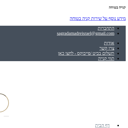
קנייה בטוחה
מידע נוסף על שירות קניה בטוחה
התחברות
sagradamadreisrael@gmail.com
אודות
צרו קשר
תשלום בביט /פייבוקס - לחצו כאן
תווי קנייה
דף הבית