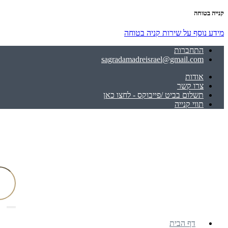
קנייה בטוחה
מידע נוסף על שירות קניה בטוחה
התחברות
sagradamadreisrael@gmail.com
אודות
צרו קשר
תשלום בביט /פייבוקס - לחצו כאן
תווי קנייה
דף הבית