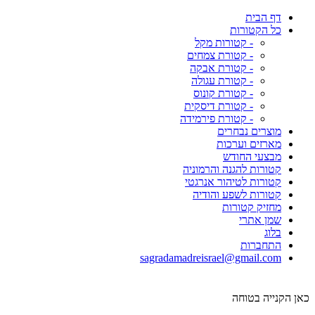
דף הבית
כל הקטורות
- קטורות מקל
- קטורת צמחים
- קטורת אבקה
- קטורת עגולה
- קטורת קונוס
- קטורת דיסקית
- קטורת פירמידה
מוצרים נבחרים
מארזים וערכות
מבצעי החודש
קטורות להגנה והרמוניה
קטורות לטיהור אנרגטי
קטורות לשפע והודיה
מחזיק קטורות
שמן אתרי
בלוג
התחברות
sagradamadreisrael@gmail.com
כאן הקנייה בטוחה