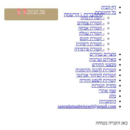
דף הבית
סל קניות
0
0
כל הקטורות
התחברות \ הרשמה
- קטורות מקל
- קטורת צמחים
- קטורת אבקה
- קטורת עגולה
- קטורת קונוס
- קטורת דיסקית
- קטורת פירמידה
מוצרים נבחרים
מארזים וערכות
מבצעי החודש
קטורות להגנה והרמוניה
קטורות לטיהור אנרגטי
קטורות לשפע והודיה
מחזיק קטורות
שמן אתרי
בלוג
התחברות
sagradamadreisrael@gmail.com
כאן הקנייה בטוחה