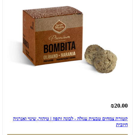
₪20.00
קטורת צמחים טבעית עגולה - לבונה ותפוז | טיהור, שינוי ואנרגיה
חיובית