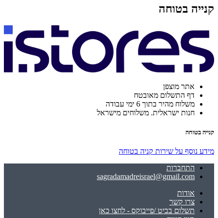
קנייה בטוחה
אתר מוצפן
דף התשלום מאובטח
משלוח מהיר בתוך 6 ימי עבודה
חנות ישראלית. משלוחים מישראל
קנייה בטוחה
מידע נוסף על שירות קניה בטוחה
התחברות
sagradamadreisrael@gmail.com
אודות
צרו קשר
תשלום בביט /פייבוקס - לחצו כאן