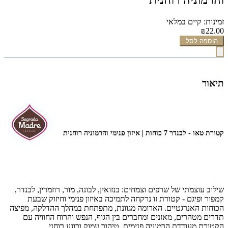
זמינות: קיים במלאי
₪22.00
הוספה לסל
תיאור
קטורת טאו - לבנדר 7 כוחות | איזון פנימי והרמוניה רוחנית
שילוב עוצמתי של שרפים וצמחים: בנזואין, לבונה, מור, רוזמרין, לבנדר,
קמפור ופיגם - קטורת זו נרקחה לתמיכה באיזון פנימי וחיזוק שבעת
הכוחות האנרגטיים
.
הארומה מגוונת, מתפתחת במהלך ההדלקה, מפיצה
תדרים מטהרים, מאזנים ומחברים בין הגוף, הנפש והרוח החוויה עם
הקטורת מעודדת הרמוניה פנימית, טיהור עמוק ורוגע רוחני