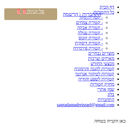
דף הבית
סל קניות
0
0
כל הקטורות
התחברות \ הרשמה
- קטורות מקל
- קטורת צמחים
- קטורת אבקה
- קטורת עגולה
- קטורת קונוס
- קטורת דיסקית
- קטורת פירמידה
מוצרים נבחרים
מארזים וערכות
מבצעי החודש
קטורות להגנה והרמוניה
קטורות לטיהור אנרגטי
קטורות לשפע והודיה
מחזיק קטורות
שמן אתרי
בלוג
התחברות
sagradamadreisrael@gmail.com
כאן הקנייה בטוחה