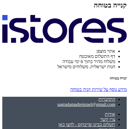
קנייה בטוחה
אתר מוצפן
דף התשלום מאובטח
משלוח מהיר בתוך 6 ימי עבודה
חנות ישראלית. משלוחים מישראל
קנייה בטוחה
מידע נוסף על שירות קניה בטוחה
התחברות
sagradamadreisrael@gmail.com
אודות
צרו קשר
תשלום בביט /פייבוקס - לחצו כאן