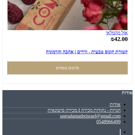
אזל מהמלאי
₪42.00
קטורת קונוס טבעית - ורדים | אהבה והרמוניה
פרטים נוספים
אודות
אודות
חנויות - נקודות מכירה I מכירה סיטונאית
sagradamadreisrael@gmail.com
0548966499