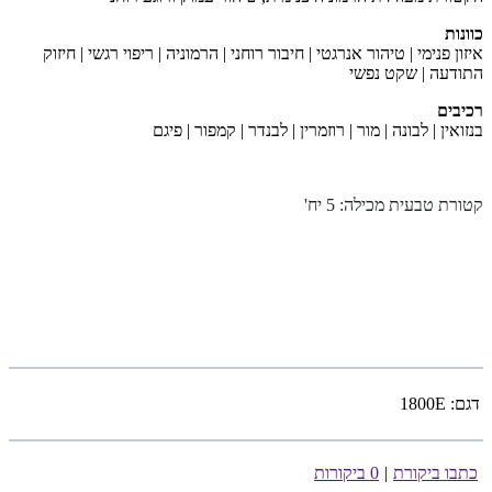
כוונות
איזון פנימי | טיהור אנרגטי | חיבור רוחני | הרמוניה | ריפוי רגשי | חיזוק
התודעה | שקט נפשי
רכיבים
בנזואין | לבונה | מור | רוזמרין | לבנדר | קמפור | פיגם
קטורת טבעית מכילה: 5 יח
'
דגם:
1800E
כתבו ביקורת
|
0 ביקורות