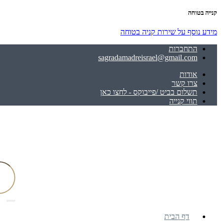
קנייה בטוחה
מידע נוסף על שירות קניה בטוחה
התחברות
sagradamadreisrael@gmail.com
אודות
צרו קשר
תשלום בביט /פייבוקס - לחצו כאן
תווי קנייה
דף הבית