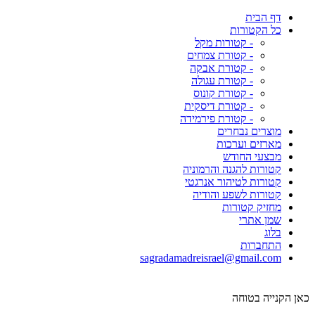
דף הבית
כל הקטורות
- קטורות מקל
- קטורת צמחים
- קטורת אבקה
- קטורת עגולה
- קטורת קונוס
- קטורת דיסקית
- קטורת פירמידה
מוצרים נבחרים
מארזים וערכות
מבצעי החודש
קטורות להגנה והרמוניה
קטורות לטיהור אנרגטי
קטורות לשפע והודיה
מחזיק קטורות
שמן אתרי
בלוג
התחברות
sagradamadreisrael@gmail.com
כאן הקנייה בטוחה