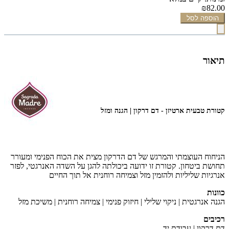
₪82.00
הוספה לסל
תיאור
קטורת טבעית ארטיזן - דם דרקון | הגנה ומזל
הניחוח העוצמתי והמרגש של דם הדרקון מצית את הכוח הפנימי ומעורר
תחושת ביטחון. קטורת זו ידועה ביכולתה להגן על השדה האנרגטי, לפזר
אנרגיות שליליות ולהזמין מזל וצמיחה רוחנית אל תוך החיים
כוונות
הגנה אנרגטית | ניקוי שלילי | חיזוק פנימי | צמיחה רוחנית | משיכת מזל
רכיבים
דם דרקון | עבודת יד