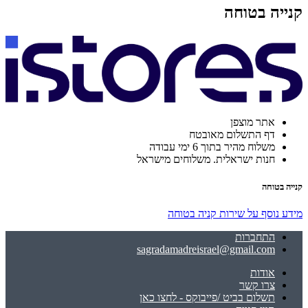
קנייה בטוחה
אתר מוצפן
דף התשלום מאובטח
משלוח מהיר בתוך 6 ימי עבודה
חנות ישראלית. משלוחים מישראל
קנייה בטוחה
מידע נוסף על שירות קניה בטוחה
התחברות
sagradamadreisrael@gmail.com
אודות
צרו קשר
תשלום בביט /פייבוקס - לחצו כאן