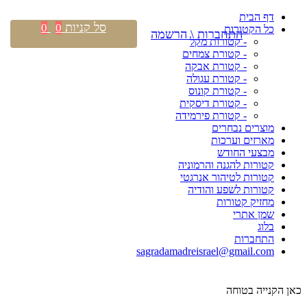
דף הבית
סל קניות
0
0
כל הקטורות
התחברות \ הרשמה
- קטורות מקל
- קטורת צמחים
- קטורת אבקה
- קטורת עגולה
- קטורת קונוס
- קטורת דיסקית
- קטורת פירמידה
מוצרים נבחרים
מארזים וערכות
מבצעי החודש
קטורות להגנה והרמוניה
קטורות לטיהור אנרגטי
קטורות לשפע והודיה
מחזיק קטורות
שמן אתרי
בלוג
התחברות
sagradamadreisrael@gmail.com
כאן הקנייה בטוחה