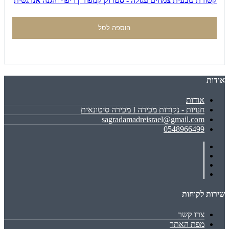
קטורת טבעית צמחים עגולה - סטרוק קמפור | ריפוי והגנה אנרגטית
הוספה לסל
אודות
אודות
חנויות - נקודות מכירה I מכירה סיטונאית
sagradamadreisrael@gmail.com
0548966499
שירות לקוחות
צרו קשר
מפת האתר