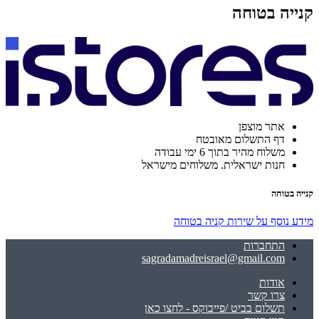
קנייה בטוחה
אתר מוצפן
דף התשלום מאובטח
משלוח מהיר בתוך 6 ימי עבודה
חנות ישראלית. משלוחים מישראל
קנייה בטוחה
מידע נוסף על שירות קניה בטוחה
התחברות
sagradamadreisrael@gmail.com
אודות
צרו קשר
תשלום בביט /פייבוקס - לחצו כאן