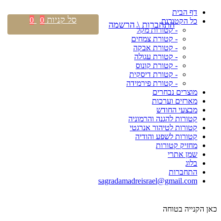
דף הבית
סל קניות
0
0
כל הקטורות
התחברות \ הרשמה
- קטורות מקל
- קטורת צמחים
- קטורת אבקה
- קטורת עגולה
- קטורת קונוס
- קטורת דיסקית
- קטורת פירמידה
מוצרים נבחרים
מארזים וערכות
מבצעי החודש
קטורות להגנה והרמוניה
קטורות לטיהור אנרגטי
קטורות לשפע והודיה
מחזיק קטורות
שמן אתרי
בלוג
התחברות
sagradamadreisrael@gmail.com
כאן הקנייה בטוחה