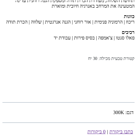
תחושת השלווה, מעודדת הכרת תודה ומספקת הגנה רוחנית עדינה
המטעינה את המרחב באנרגיה חיובית ומוארת
כוונות
ריכוז | הרמוניה פנימית | אור רוחני | הגנה אנרגטית | שלווה | הכרת תודה
רכיבים
פאלו סנטו | צ'אמפה | בסיס פירות | עבודת יד
קטורת טבעית מכילה: 30 יח
דגם:
300K
כתבו ביקורת
|
0 ביקורות