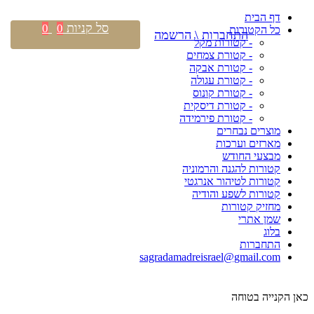
דף הבית
סל קניות
0
0
כל הקטורות
התחברות \ הרשמה
- קטורות מקל
- קטורת צמחים
- קטורת אבקה
- קטורת עגולה
- קטורת קונוס
- קטורת דיסקית
- קטורת פירמידה
מוצרים נבחרים
מארזים וערכות
מבצעי החודש
קטורות להגנה והרמוניה
קטורות לטיהור אנרגטי
קטורות לשפע והודיה
מחזיק קטורות
שמן אתרי
בלוג
התחברות
sagradamadreisrael@gmail.com
כאן הקנייה בטוחה