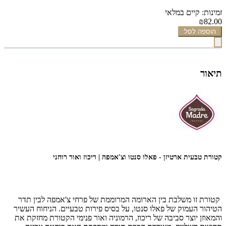
זמינות: קיים במלאי
₪82.00
הוספה לסל
תיאור
קטורת טבעית ארטיזן - פאלו סנטו וצ'אמפה | ריכוז ואור רוחני
קטורת זו משלבת בין הארומה המרוממת של פרחי צ'אמפה לבין תדר
הטיהור העמוק של פאלו סנטו, על בסיס פירות טבעיים. הניחוח העשיר
והמאוזן יוצר סביבה של ריכוז, הרמוניה ואור פנימי הקטורת מחזקת את