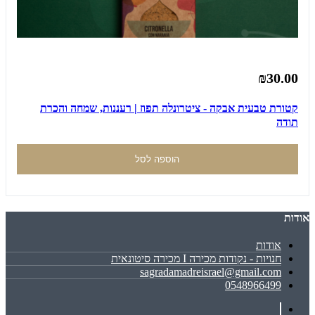
₪30.00
קטורת טבעית אבקה - ציטרונלה תפוז | רעננות, שמחה והכרת
תודה
הוספה לסל
אודות
אודות
חנויות - נקודות מכירה I מכירה סיטונאית
sagradamadreisrael@gmail.com
0548966499