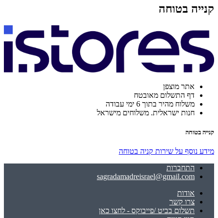
קנייה בטוחה
אתר מוצפן
דף התשלום מאובטח
משלוח מהיר בתוך 6 ימי עבודה
חנות ישראלית. משלוחים מישראל
קנייה בטוחה
מידע נוסף על שירות קניה בטוחה
התחברות
sagradamadreisrael@gmail.com
אודות
צרו קשר
תשלום בביט /פייבוקס - לחצו כאן