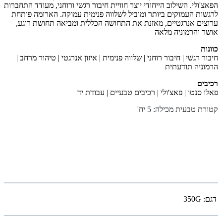
הפאצ'ולי. השילוב הייחודי יוצר חוויית חיבור רגשי ורוחני, מעודד התחברות
לרגשות העמוקים ביותר ומוביל לשלווה פנימית עמוקה. הארומה פותחת
ערוצים אנרגטיים, מאזנת את התחושה הכללית ומביאה תחושת רוגע,
אושר והרמוניה מלאה
כוונות
חיבור רגשי | חיבור רוחני | שלווה פנימית | איזון אנרגטי | טיהור מרחב |
הרמוניה תודעתית
רכיבים
פאלו סנטו | פאצ'ולי | רכיבים טבעיים | עבודת יד
קטורת טבעית מכילה: 5 יח
'
דגם:
350G