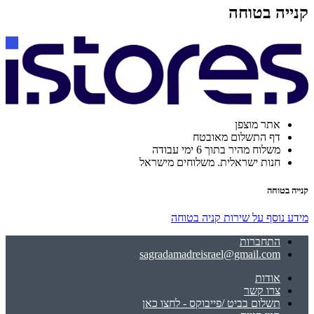
קנייה בטוחה
אתר מוצפן
דף התשלום מאובטח
משלוח מהיר בתוך 6 ימי עבודה
חנות ישראלית. משלוחים מישראל
קנייה בטוחה
מידע נוסף על שירות קניה בטוחה
התחברות
sagradamadreisrael@gmail.com
אודות
צרו קשר
תשלום בביט /פייבוקס - לחצו כאן