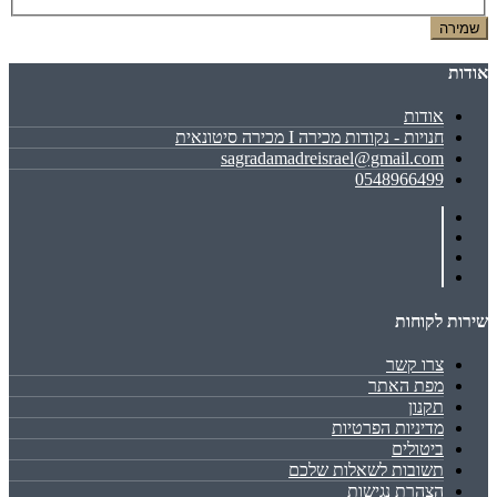
שמירה
אודות
אודות
חנויות - נקודות מכירה I מכירה סיטונאית
sagradamadreisrael@gmail.com
0548966499
שירות לקוחות
צרו קשר
מפת האתר
תקנון
מדיניות הפרטיות
ביטולים
תשובות לשאלות שלכם
הצהרת נגישות