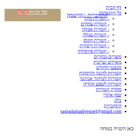
דף הבית
סל קניות
0
0
כל הקטורות
התחברות \ הרשמה
- קטורות מקל
- קטורת צמחים
- קטורת אבקה
- קטורת עגולה
- קטורת קונוס
- קטורת דיסקית
- קטורת פירמידה
מוצרים נבחרים
מארזים וערכות
מבצעי החודש
קטורות להגנה והרמוניה
קטורות לטיהור אנרגטי
קטורות לשפע והודיה
מחזיק קטורות
שמן אתרי
בלוג
התחברות
sagradamadreisrael@gmail.com
כאן הקנייה בטוחה