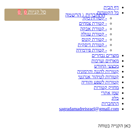
דף הבית
סל קניות
0
0
כל הקטורות
התחברות \ הרשמה
- קטורות מקל
- קטורת צמחים
- קטורת אבקה
- קטורת עגולה
- קטורת קונוס
- קטורת דיסקית
- קטורת פירמידה
מוצרים נבחרים
מארזים וערכות
מבצעי החודש
קטורות להגנה והרמוניה
קטורות לטיהור אנרגטי
קטורות לשפע והודיה
מחזיק קטורות
שמן אתרי
בלוג
התחברות
sagradamadreisrael@gmail.com
כאן הקנייה בטוחה