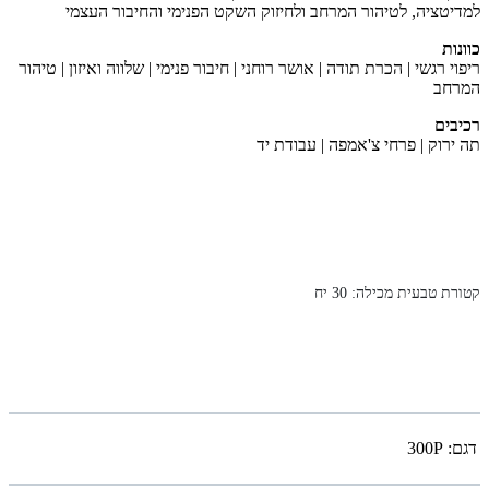
למדיטציה, לטיהור המרחב ולחיזוק השקט הפנימי והחיבור העצמי
כוונות
ריפוי רגשי | הכרת תודה | אושר רוחני | חיבור פנימי | שלווה ואיזון | טיהור
המרחב
רכיבים
תה ירוק | פרחי צ'אמפה | עבודת יד
קטורת טבעית מכילה: 30 יח
דגם:
300P