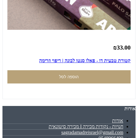
₪33.00
קטורת טבעית דו - פאלו סנטו לבונה | ריפוי וזרימה
הוספה לסל
אודות
אודות
חנויות - נקודות מכירה I מכירה סיטונאית
sagradamadreisrael@gmail.com