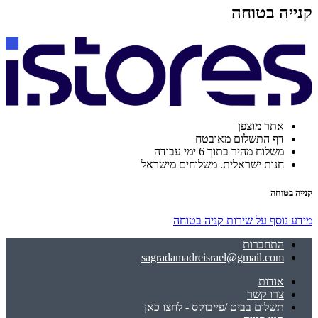
קנייה בטוחה
אתר מוצפן
דף התשלום מאובטח
משלוח מהיר בתוך 6 ימי עבודה
חנות ישראלית. משלוחים מישראל
קנייה בטוחה
מידע נוסף על שירות קניה בטוחה
התחברות
sagradamadreisrael@gmail.com
אודות
צרו קשר
תשלום בביט /פייבוקס - לחצו כאן