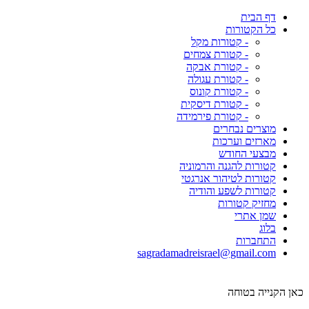
דף הבית
כל הקטורות
- קטורות מקל
- קטורת צמחים
- קטורת אבקה
- קטורת עגולה
- קטורת קונוס
- קטורת דיסקית
- קטורת פירמידה
מוצרים נבחרים
מארזים וערכות
מבצעי החודש
קטורות להגנה והרמוניה
קטורות לטיהור אנרגטי
קטורות לשפע והודיה
מחזיק קטורות
שמן אתרי
בלוג
התחברות
sagradamadreisrael@gmail.com
כאן הקנייה בטוחה