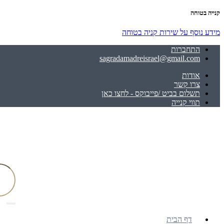
קנייה בטוחה
מידע נוסף על שירות קניה בטוחה
התחברות
sagradamadreisrael@gmail.com
אודות
צרו קשר
תשלום בביט /פייבוקס - לחצו כאן
תווי קנייה
דף הבית