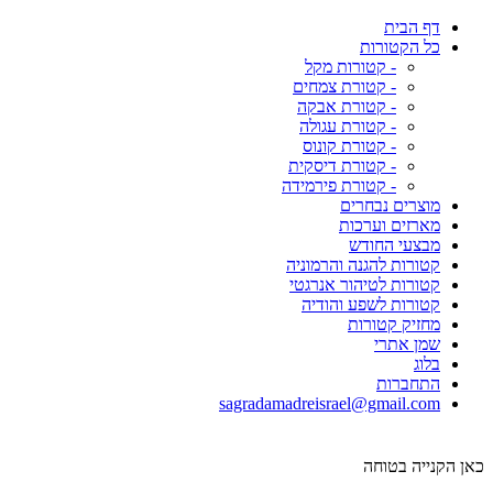
דף הבית
כל הקטורות
- קטורות מקל
- קטורת צמחים
- קטורת אבקה
- קטורת עגולה
- קטורת קונוס
- קטורת דיסקית
- קטורת פירמידה
מוצרים נבחרים
מארזים וערכות
מבצעי החודש
קטורות להגנה והרמוניה
קטורות לטיהור אנרגטי
קטורות לשפע והודיה
מחזיק קטורות
שמן אתרי
בלוג
התחברות
sagradamadreisrael@gmail.com
כאן הקנייה בטוחה