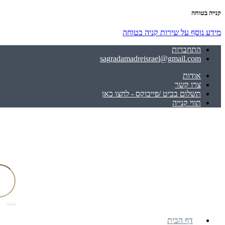
קנייה בטוחה
מידע נוסף על שירות קניה בטוחה
התחברות
sagradamadreisrael@gmail.com
אודות
צרו קשר
תשלום בביט /פייבוקס - לחצו כאן
תווי קנייה
דף הבית