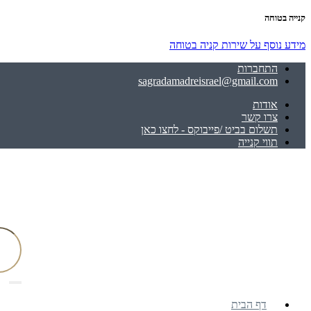
קנייה בטוחה
מידע נוסף על שירות קניה בטוחה
התחברות
sagradamadreisrael@gmail.com
אודות
צרו קשר
תשלום בביט /פייבוקס - לחצו כאן
תווי קנייה
דף הבית