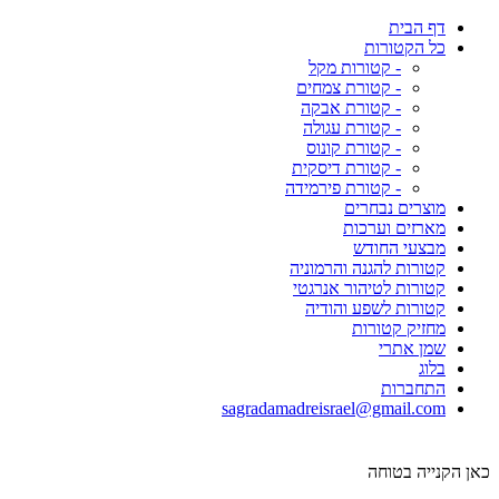
דף הבית
כל הקטורות
- קטורות מקל
- קטורת צמחים
- קטורת אבקה
- קטורת עגולה
- קטורת קונוס
- קטורת דיסקית
- קטורת פירמידה
מוצרים נבחרים
מארזים וערכות
מבצעי החודש
קטורות להגנה והרמוניה
קטורות לטיהור אנרגטי
קטורות לשפע והודיה
מחזיק קטורות
שמן אתרי
בלוג
התחברות
sagradamadreisrael@gmail.com
כאן הקנייה בטוחה