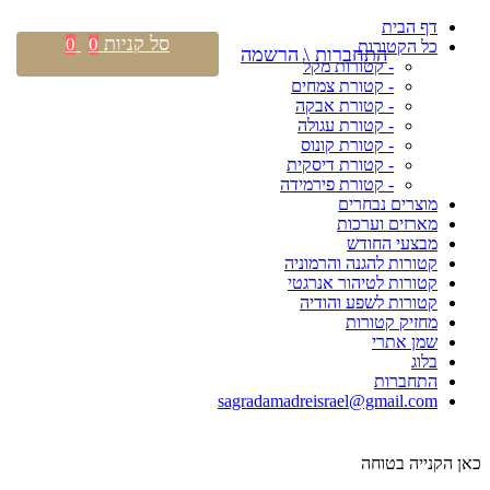
דף הבית
סל קניות
0
0
כל הקטורות
התחברות \ הרשמה
- קטורות מקל
- קטורת צמחים
- קטורת אבקה
- קטורת עגולה
- קטורת קונוס
- קטורת דיסקית
- קטורת פירמידה
מוצרים נבחרים
מארזים וערכות
מבצעי החודש
קטורות להגנה והרמוניה
קטורות לטיהור אנרגטי
קטורות לשפע והודיה
מחזיק קטורות
שמן אתרי
בלוג
התחברות
sagradamadreisrael@gmail.com
כאן הקנייה בטוחה