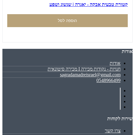
קטורת טבעית אבקה - יאגרה | שגשוג ושפע
הוספה לסל
אודות
אודות
חנויות - נקודות מכירה I מכירה סיטונאית
sagradamadreisrael@gmail.com
0548966499
שירות לקוחות
צרו קשר