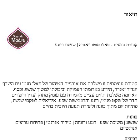
תיאור
קטורת טבעית - פאלו סנטו ויאגרה | שגשוג ורוגע
קטורת עוצמתית זו משלבת את אנרגיית הטיהור של פאלו סנטו עם השרף
הנדיר יאגרה, הידוע בארומתו העמוקה וביכולתו למשוך שגשוג וכסף.
הארומה משלבת תווים עציים מהמזרח עם עומק מתוק ועדין היוצרים
תדר של שקט פנימי, רוגע והתממשות שפע. אידיאלית לטקסי שגשוג,
פתיחת יום מתוך כוונה וליצירת תנועה חיובית בחיים
כוונות
שגשוג | משיכת שפע | רוגע ורווחה | טיהור אנרגטי | פתיחת ערוצים
אנרגטיים
רכיבים