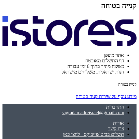
קנייה בטוחה
אתר מוצפן
דף התשלום מאובטח
משלוח מהיר בתוך 6 ימי עבודה
חנות ישראלית. משלוחים מישראל
קנייה בטוחה
מידע נוסף על שירות קניה בטוחה
התחברות
sagradamadreisrael@gmail.com
אודות
צרו קשר
תשלום בביט /פייבוקס - לחצו כאן