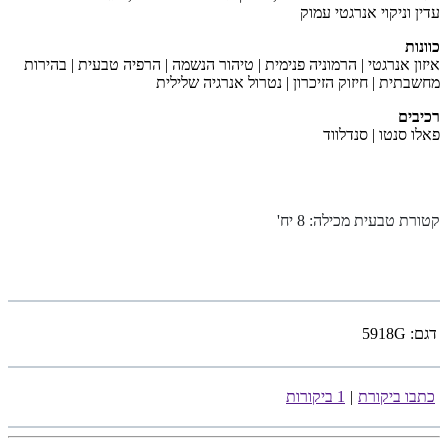
עדין וניקוי אנרגטי עמוק
כוונות
איזון אנרגטי | הרמוניה פנימית | טיהור הנשמה | הרפיה טבעית | בהירות
מחשבתית | חיזוק הזיכרון | נטרול אנרגיה שלילית
רכיבים
פאלו סנטו | סנדלווד
קטורת טבעית מכילה: 8 יח
'
דגם:
5918G
כתבו ביקורת
|
1 ביקורות