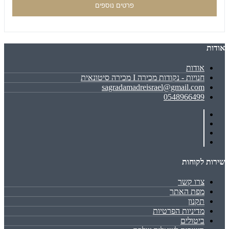
פרטים נוספים
אודות
אודות
חנויות - נקודות מכירה I מכירה סיטונאית
sagradamadreisrael@gmail.com
0548966499
שירות לקוחות
צרו קשר
מפת האתר
תקנון
מדיניות הפרטיות
ביטולים