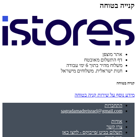
קנייה בטוחה
אתר מוצפן
דף התשלום מאובטח
משלוח מהיר בתוך 6 ימי עבודה
חנות ישראלית. משלוחים מישראל
קנייה בטוחה
מידע נוסף על שירות קניה בטוחה
התחברות
sagradamadreisrael@gmail.com
אודות
צרו קשר
תשלום בביט /פייבוקס - לחצו כאן