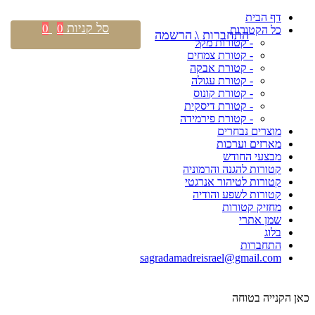
דף הבית
סל קניות
0
0
כל הקטורות
התחברות \ הרשמה
- קטורות מקל
- קטורת צמחים
- קטורת אבקה
- קטורת עגולה
- קטורת קונוס
- קטורת דיסקית
- קטורת פירמידה
מוצרים נבחרים
מארזים וערכות
מבצעי החודש
קטורות להגנה והרמוניה
קטורות לטיהור אנרגטי
קטורות לשפע והודיה
מחזיק קטורות
שמן אתרי
בלוג
התחברות
sagradamadreisrael@gmail.com
כאן הקנייה בטוחה