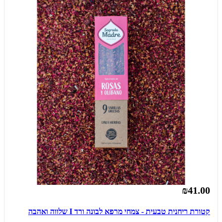
₪41.00
קטורת ריחנית טבעית - צמחי מרפא לבונה ורד I שלווה ואהבה