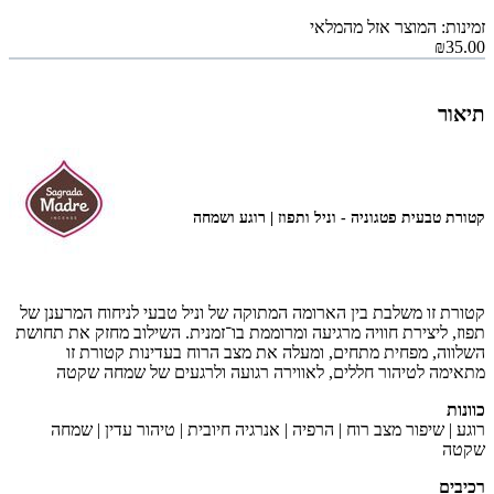
זמינות: המוצר אזל מהמלאי
₪35.00
תיאור
קטורת טבעית פטגוניה - וניל ותפוז | רוגע ושמחה
קטורת זו משלבת בין הארומה המתוקה של וניל טבעי לניחוח המרענן של
תפוז, ליצירת חוויה מרגיעה ומרוממת בו־זמנית. השילוב מחזק את תחושת
השלווה, מפחית מתחים, ומעלה את מצב הרוח בעדינות קטורת זו
מתאימה לטיהור חללים, לאווירה רגועה ולרגעים של שמחה שקטה
כוונות
רוגע | שיפור מצב רוח | הרפיה | אנרגיה חיובית | טיהור עדין | שמחה
שקטה
רכיבים