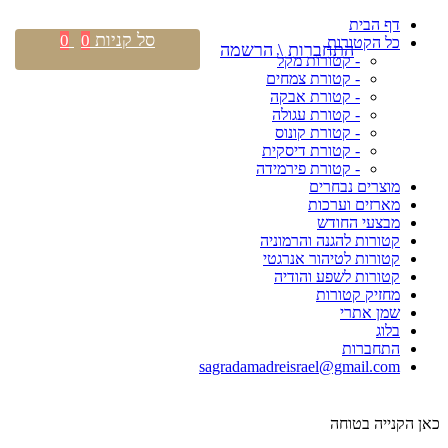
דף הבית
סל קניות
0
0
כל הקטורות
התחברות \ הרשמה
- קטורות מקל
- קטורת צמחים
- קטורת אבקה
- קטורת עגולה
- קטורת קונוס
- קטורת דיסקית
- קטורת פירמידה
מוצרים נבחרים
מארזים וערכות
מבצעי החודש
קטורות להגנה והרמוניה
קטורות לטיהור אנרגטי
קטורות לשפע והודיה
מחזיק קטורות
שמן אתרי
בלוג
התחברות
sagradamadreisrael@gmail.com
כאן הקנייה בטוחה