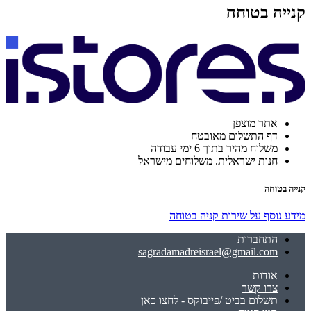
קנייה בטוחה
אתר מוצפן
דף התשלום מאובטח
משלוח מהיר בתוך 6 ימי עבודה
חנות ישראלית. משלוחים מישראל
קנייה בטוחה
מידע נוסף על שירות קניה בטוחה
התחברות
sagradamadreisrael@gmail.com
אודות
צרו קשר
תשלום בביט /פייבוקס - לחצו כאן