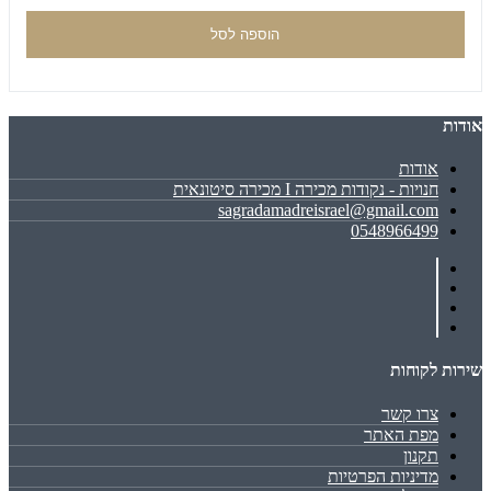
הוספה לסל
אודות
אודות
חנויות - נקודות מכירה I מכירה סיטונאית
sagradamadreisrael@gmail.com
0548966499
שירות לקוחות
צרו קשר
מפת האתר
תקנון
מדיניות הפרטיות