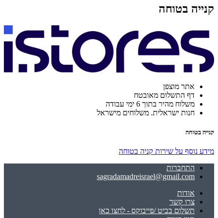
קנייה בטוחה
אתר מוצפן
דף התשלום מאובטח
משלוח מהיר בתוך 6 ימי עבודה
חנות ישראלית. משלוחים מישראל
קנייה בטוחה
מידע נוסף על שירות קניה בטוחה
התחברות
sagradamadreisrael@gmail.com
אודות
צרו קשר
תשלום בביט /פייבוקס - לחצו כאן