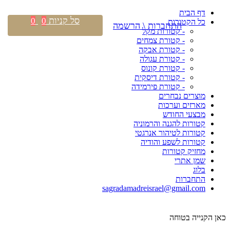
דף הבית
סל קניות
0
0
כל הקטורות
התחברות \ הרשמה
- קטורות מקל
- קטורת צמחים
- קטורת אבקה
- קטורת עגולה
- קטורת קונוס
- קטורת דיסקית
- קטורת פירמידה
מוצרים נבחרים
מארזים וערכות
מבצעי החודש
קטורות להגנה והרמוניה
קטורות לטיהור אנרגטי
קטורות לשפע והודיה
מחזיק קטורות
שמן אתרי
בלוג
התחברות
sagradamadreisrael@gmail.com
כאן הקנייה בטוחה