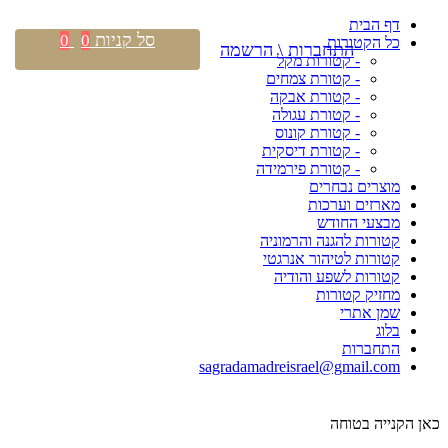
דף הבית
סל קניות
0
0
כל הקטורות
התחברות \ הרשמה
- קטורות מקל
- קטורת צמחים
- קטורת אבקה
- קטורת עגולה
- קטורת קונוס
- קטורת דיסקית
- קטורת פירמידה
מוצרים נבחרים
מארזים וערכות
מבצעי החודש
קטורות להגנה והרמוניה
קטורות לטיהור אנרגטי
קטורות לשפע והודיה
מחזיק קטורות
שמן אתרי
בלוג
התחברות
sagradamadreisrael@gmail.com
כאן הקנייה בטוחה