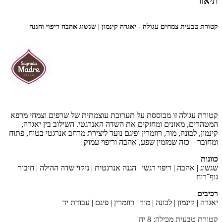
תיאור
קטורת טבעית צמחים עגולה - יאגרה קינמון | שגשוג אהבה ריפוי והגנה
קטורת עגולה זו מבוססת על תערובת עוצמתית של שרפים וצמחי מרפא
המטהרים, מאזנים ומחזקים את השדה האנרגטי. השילוב בין יאגרה,
קינמון, לבונה, מור, רוזמרין ופיגם נועד ליצירת מרחב אנרגטי בטוח, פתוח
ומחובר – כזה שמזמין שפע, אהבה וריפוי עמוק
כוונות
שגשוג | אהבה | ריפוי רגשי | הגנה אנרגטית | ניקוי שדה ההילה | חיבור
גוף־רוח
רכיבים
יאגרה | קינמון | לבונה | מור | רוזמרין | פיגם | עבודת יד
קטורת טבעית מכילה: 8 יח
'