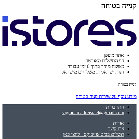
קנייה בטוחה
אתר מוצפן
דף התשלום מאובטח
משלוח מהיר בתוך 6 ימי עבודה
חנות ישראלית. משלוחים מישראל
קנייה בטוחה
מידע נוסף על שירות קניה בטוחה
התחברות
sagradamadreisrael@gmail.com
אודות
צרו קשר
תשלום בביט /פייבוקס - לחצו כאן