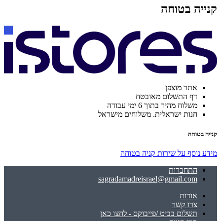
קנייה בטוחה
אתר מוצפן
דף התשלום מאובטח
משלוח מהיר בתוך 6 ימי עבודה
חנות ישראלית. משלוחים מישראל
קנייה בטוחה
מידע נוסף על שירות קניה בטוחה
התחברות
sagradamadreisrael@gmail.com
אודות
צרו קשר
תשלום בביט /פייבוקס - לחצו כאן