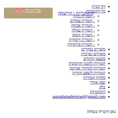
דף הבית
סל קניות
0
0
כל הקטורות
התחברות \ הרשמה
- קטורות מקל
- קטורת צמחים
- קטורת אבקה
- קטורת עגולה
- קטורת קונוס
- קטורת דיסקית
- קטורת פירמידה
מוצרים נבחרים
מארזים וערכות
מבצעי החודש
קטורות להגנה והרמוניה
קטורות לטיהור אנרגטי
קטורות לשפע והודיה
מחזיק קטורות
שמן אתרי
בלוג
התחברות
sagradamadreisrael@gmail.com
כאן הקנייה בטוחה