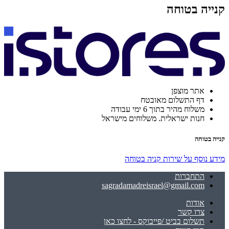
קנייה בטוחה
אתר מוצפן
דף התשלום מאובטח
משלוח מהיר בתוך 6 ימי עבודה
חנות ישראלית. משלוחים מישראל
קנייה בטוחה
מידע נוסף על שירות קניה בטוחה
התחברות
sagradamadreisrael@gmail.com
אודות
צרו קשר
תשלום בביט /פייבוקס - לחצו כאן