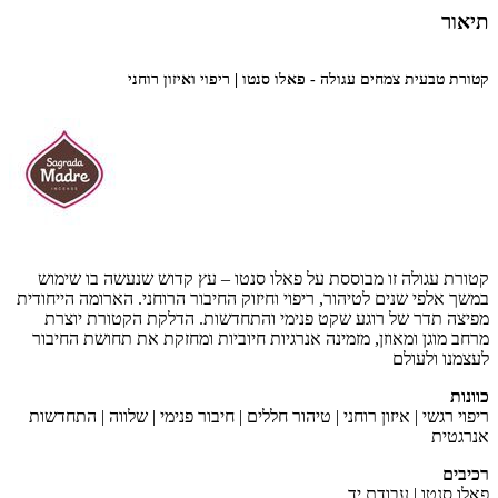
תיאור
קטורת טבעית צמחים עגולה - פאלו סנטו | ריפוי ואיזון רוחני
קטורת עגולה זו מבוססת על פאלו סנטו – עץ קדוש שנעשה בו שימוש
במשך אלפי שנים לטיהור, ריפוי וחיזוק החיבור הרוחני. הארומה הייחודית
מפיצה תדר של רוגע שקט פנימי והתחדשות. הדלקת הקטורת יוצרת
מרחב מוגן ומאוזן, מזמינה אנרגיות חיוביות ומחזקת את תחושת החיבור
לעצמנו ולעולם
כוונות
ריפוי רגשי | איזון רוחני | טיהור חללים | חיבור פנימי | שלווה | התחדשות
אנרגטית
רכיבים
פאלו סנטו | עבודת יד