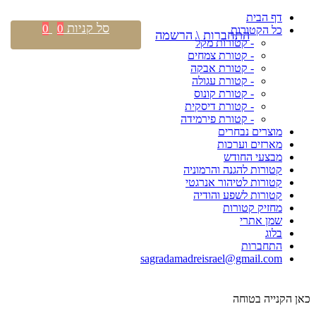
דף הבית
סל קניות
0
0
כל הקטורות
התחברות \ הרשמה
- קטורות מקל
- קטורת צמחים
- קטורת אבקה
- קטורת עגולה
- קטורת קונוס
- קטורת דיסקית
- קטורת פירמידה
מוצרים נבחרים
מארזים וערכות
מבצעי החודש
קטורות להגנה והרמוניה
קטורות לטיהור אנרגטי
קטורות לשפע והודיה
מחזיק קטורות
שמן אתרי
בלוג
התחברות
sagradamadreisrael@gmail.com
כאן הקנייה בטוחה