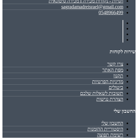
חנויות - נקודות מכירה I מכירה סיטונאית
sagradamadreisrael@gmail.com
0548966499
שירות לקוחות
צרו קשר
מפת האתר
תקנון
מדיניות הפרטיות
ביטולים
תשובות לשאלות שלכם
הצהרת נגישות
החשבון שלי
החשבון שלי
היסטוריית ההזמנות
רשימת תפוצה