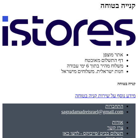
קנייה בטוחה
אתר מוצפן
דף התשלום מאובטח
משלוח מהיר בתוך 6 ימי עבודה
חנות ישראלית. משלוחים מישראל
קנייה בטוחה
מידע נוסף על שירות קניה בטוחה
התחברות
sagradamadreisrael@gmail.com
אודות
צרו קשר
תשלום בביט /פייבוקס - לחצו כאן