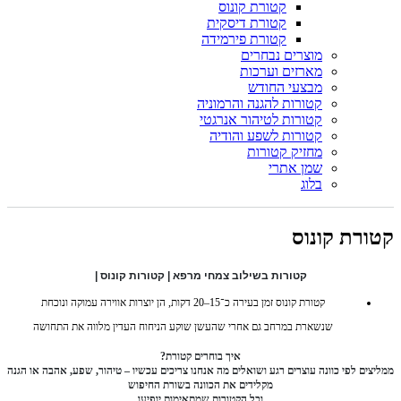
קטורת קונוס
קטורת דיסקית
קטורת פירמידה
מוצרים נבחרים
מארזים וערכות
מבצעי החודש
קטורות להגנה והרמוניה
קטורות לטיהור אנרגטי
קטורות לשפע והודיה
מחזיק קטורות
שמן אתרי
בלוג
קטורת קונוס
קטורות בשילוב צמחי מרפא | קטורות קונוס |
קטורת קונוס זמן בעירה כ־15–20 דקות, הן יוצרות אווירה עמוקה ונוכחת
שנשארת במרחב גם אחרי שהעשן שוקע הניחוח העדין מלווה את התחושה
איך בוחרים קטורת
?
ממליצים לפי כוונה עוצרים רגע ושואלים מה אנחנו צריכים עכשיו – טיהור, שפע, אהבה או הגנה
מקלידים את הכוונה בשורת החיפוש
וכל הקטורות שמתאימות יופיעו