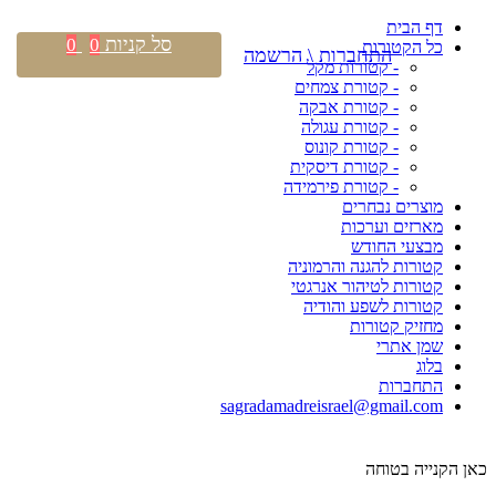
דף הבית
סל קניות
0
0
כל הקטורות
התחברות \ הרשמה
- קטורות מקל
- קטורת צמחים
- קטורת אבקה
- קטורת עגולה
- קטורת קונוס
- קטורת דיסקית
- קטורת פירמידה
מוצרים נבחרים
מארזים וערכות
מבצעי החודש
קטורות להגנה והרמוניה
קטורות לטיהור אנרגטי
קטורות לשפע והודיה
מחזיק קטורות
שמן אתרי
בלוג
התחברות
sagradamadreisrael@gmail.com
כאן הקנייה בטוחה