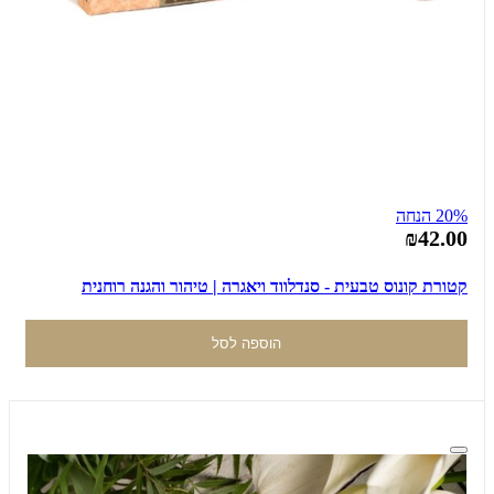
20% הנחה
₪42.00
קטורת קונוס טבעית - סנדלווד ויאגרה | טיהור והגנה רוחנית
הוספה לסל