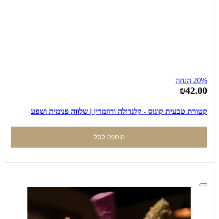
20% הנחה
₪42.00
קטורת טבעית קונוס - קלנדולה ורוזמרין | שלווה פנימית ושפע
הוספה לסל