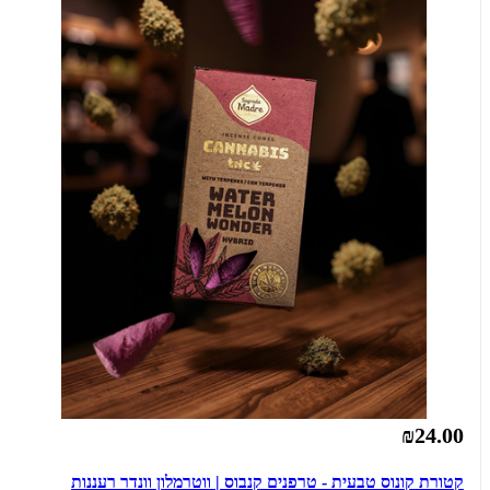
₪24.00
קטורת קונוס טבעית - טרפנים קנבוס | ווטרמלון וונדר רעננות