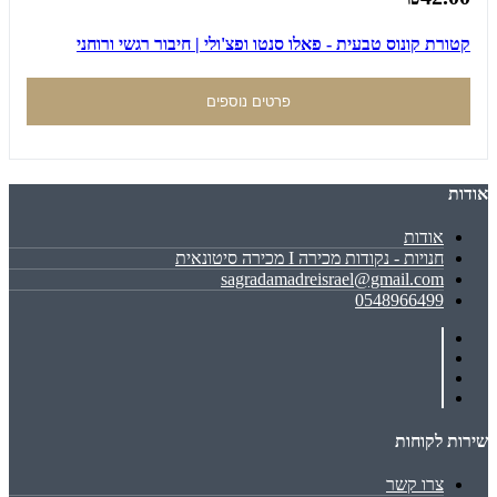
קטורת קונוס טבעית - פאלו סנטו ופצ'ולי | חיבור רגשי ורוחני
פרטים נוספים
אודות
אודות
חנויות - נקודות מכירה I מכירה סיטונאית
sagradamadreisrael@gmail.com
0548966499
שירות לקוחות
צרו קשר