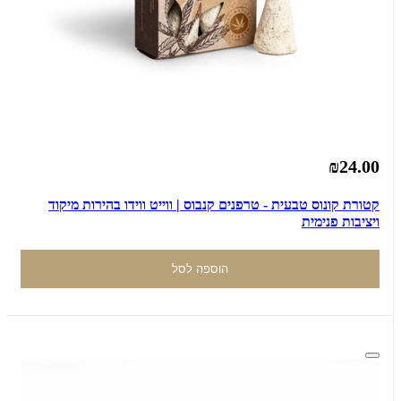
₪24.00
קטורת קונוס טבעית - טרפנים קנבוס | ווייט ווידו בהירות מיקוד
ויציבות פנימית
הוספה לסל