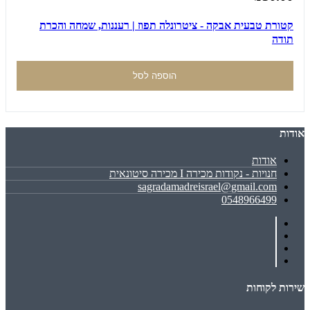
קטורת טבעית אבקה - ציטרונלה תפוז | רעננות, שמחה והכרת
תודה
הוספה לסל
אודות
אודות
חנויות - נקודות מכירה I מכירה סיטונאית
sagradamadreisrael@gmail.com
0548966499
שירות לקוחות