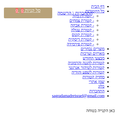
דף הבית
סל קניות
0
0
כל הקטורות
התחברות \ הרשמה
- קטורות מקל
- קטורת צמחים
- קטורת אבקה
- קטורת עגולה
- קטורת קונוס
- קטורת דיסקית
- קטורת פירמידה
מוצרים נבחרים
מארזים וערכות
מבצעי החודש
קטורות להגנה והרמוניה
קטורות לטיהור אנרגטי
קטורות לשפע והודיה
מחזיק קטורות
שמן אתרי
בלוג
התחברות
sagradamadreisrael@gmail.com
כאן הקנייה בטוחה