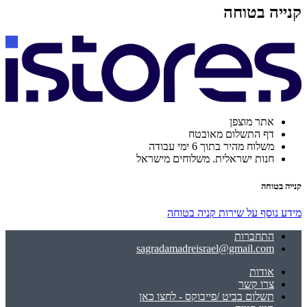
קנייה בטוחה
אתר מוצפן
דף התשלום מאובטח
משלוח מהיר בתוך 6 ימי עבודה
חנות ישראלית. משלוחים מישראל
קנייה בטוחה
מידע נוסף על שירות קניה בטוחה
התחברות
sagradamadreisrael@gmail.com
אודות
צרו קשר
תשלום בביט /פייבוקס - לחצו כאן