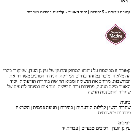
תיאור
קטורת טבעית - 5 יסודות | יסוד האוויר - קלילות בהירות ושחרור
קטורת זו מבוססת על ניחוחו המתוק והרענן של עץ גן העדן, שמקורו בהרי
ההימלאיה ומוכר במיוחד בדרום אמריקה. הניחוח המרגיע משחרר את
המחשבות, מרחיב את הנשימה ומביא תחושת בהירות תודעתית. יסוד
האוויר מייצג תנועה, פתיחות ורוח חופשית ומתאים במיוחד לרגעים של
שחרור והתבוננות חדשה
כוונות
שחרור רגשי | קלילות תודעתית | בהירות | תנועה פנימית | השראה |
פתיחות מחשבתית
רכיבים
עץ גן העדן | רכיבים טבעיים | עבודת יד