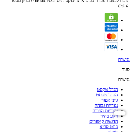
תוכלו לבצע העברה בביט או פייבוקס למס' 0546645332 בציון מספר
ההזמנה
נגישות
סגור
נגישות
הגדל טקסט
הקטן טקסט
גווני אפור
נגודיות גבוהה
ניגודיות הפוכה
נגישות
רקע בהיר
הדגשת קישורים
פונט קריא
איפוס