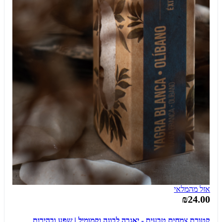
אזל מהמלאי
₪24.00
קטורת צמחים טבעית - יאגרה לבונה וקמומיל | שפע ובהירות