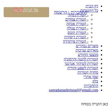
דף הבית
סל קניות
0
0
כל הקטורות
התחברות \ הרשמה
- קטורות מקל
- קטורת צמחים
- קטורת אבקה
- קטורת עגולה
- קטורת קונוס
- קטורת דיסקית
- קטורת פירמידה
מוצרים נבחרים
מארזים וערכות
מבצעי החודש
קטורות להגנה והרמוניה
קטורות לטיהור אנרגטי
קטורות לשפע והודיה
מחזיק קטורות
שמן אתרי
בלוג
התחברות
sagradamadreisrael@gmail.com
כאן הקנייה בטוחה