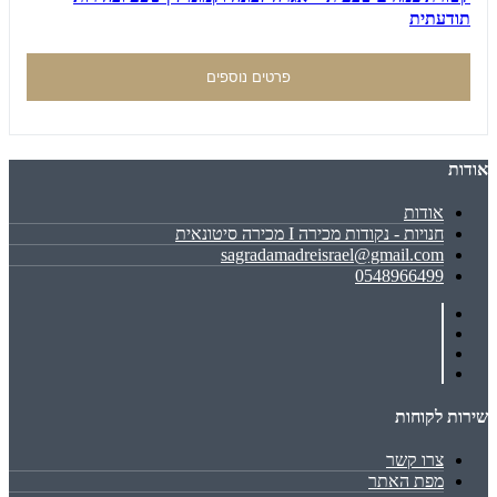
תודעתית
פרטים נוספים
אודות
אודות
חנויות - נקודות מכירה I מכירה סיטונאית
sagradamadreisrael@gmail.com
0548966499
שירות לקוחות
צרו קשר
מפת האתר