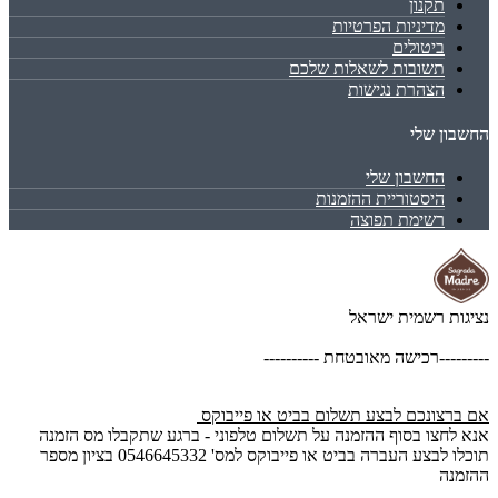
תקנון
מדיניות הפרטיות
ביטולים
תשובות לשאלות שלכם
הצהרת נגישות
החשבון שלי
החשבון שלי
היסטוריית ההזמנות
רשימת תפוצה
נציגות רשמית ישראל
---------רכישה מאובטחת ----------
אם ברצונכם לבצע תשלום בביט או פייבוקס
אנא לחצו בסוף ההזמנה על תשלום טלפוני - ברגע שתקבלו מס הזמנה
תוכלו לבצע העברה בביט או פייבוקס למס' 0546645332 בציון מספר
ההזמנה