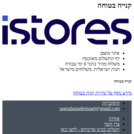
קנייה בטוחה
אתר מוצפן
דף התשלום מאובטח
משלוח מהיר בתוך 6 ימי עבודה
חנות ישראלית. משלוחים מישראל
קנייה בטוחה
מידע נוסף על שירות קניה בטוחה
התחברות
sagradamadreisrael@gmail.com
אודות
צרו קשר
תשלום בביט /פייבוקס - לחצו כאן