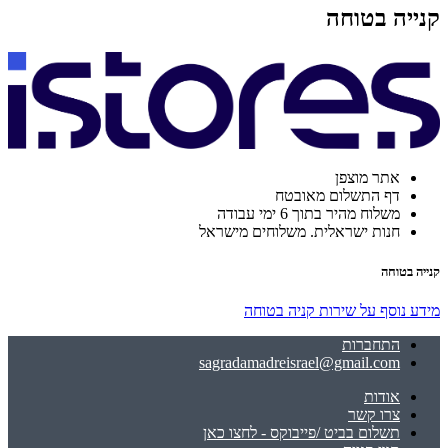
קנייה בטוחה
אתר מוצפן
דף התשלום מאובטח
משלוח מהיר בתוך 6 ימי עבודה
חנות ישראלית. משלוחים מישראל
קנייה בטוחה
מידע נוסף על שירות קניה בטוחה
התחברות
sagradamadreisrael@gmail.com
אודות
צרו קשר
תשלום בביט /פייבוקס - לחצו כאן