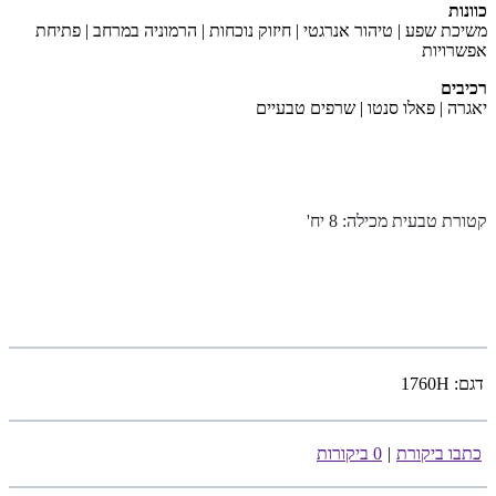
כוונות
משיכת שפע | טיהור אנרגטי | חיזוק נוכחות | הרמוניה במרחב | פתיחת
אפשרויות
רכיבים
יאגרה | פאלו סנטו | שרפים טבעיים
קטורת טבעית מכילה: 8 יח'
דגם:
1760H
כתבו ביקורת
|
0 ביקורות