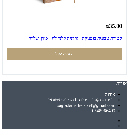
₪35.00
קטורת טבעית בוטניקה - גרדניה קלנדולה | איזון ושלווה
הוספה לסל
אודות
אודות
חנויות - נקודות מכירה I מכירה סיטונאית
sagradamadreisrael@gmail.com
0548966499