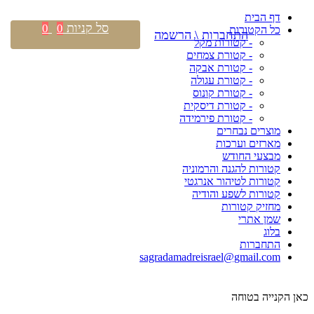
דף הבית
סל קניות
0
0
כל הקטורות
התחברות \ הרשמה
- קטורות מקל
- קטורת צמחים
- קטורת אבקה
- קטורת עגולה
- קטורת קונוס
- קטורת דיסקית
- קטורת פירמידה
מוצרים נבחרים
מארזים וערכות
מבצעי החודש
קטורות להגנה והרמוניה
קטורות לטיהור אנרגטי
קטורות לשפע והודיה
מחזיק קטורות
שמן אתרי
בלוג
התחברות
sagradamadreisrael@gmail.com
כאן הקנייה בטוחה