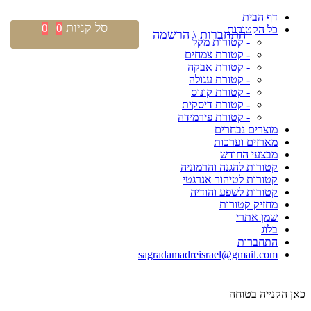
דף הבית
סל קניות
0
0
כל הקטורות
התחברות \ הרשמה
- קטורות מקל
- קטורת צמחים
- קטורת אבקה
- קטורת עגולה
- קטורת קונוס
- קטורת דיסקית
- קטורת פירמידה
מוצרים נבחרים
מארזים וערכות
מבצעי החודש
קטורות להגנה והרמוניה
קטורות לטיהור אנרגטי
קטורות לשפע והודיה
מחזיק קטורות
שמן אתרי
בלוג
התחברות
sagradamadreisrael@gmail.com
כאן הקנייה בטוחה