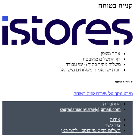
קנייה בטוחה
אתר מוצפן
דף התשלום מאובטח
משלוח מהיר בתוך 6 ימי עבודה
חנות ישראלית. משלוחים מישראל
קנייה בטוחה
מידע נוסף על שירות קניה בטוחה
התחברות
sagradamadreisrael@gmail.com
אודות
צרו קשר
תשלום בביט /פייבוקס - לחצו כאן