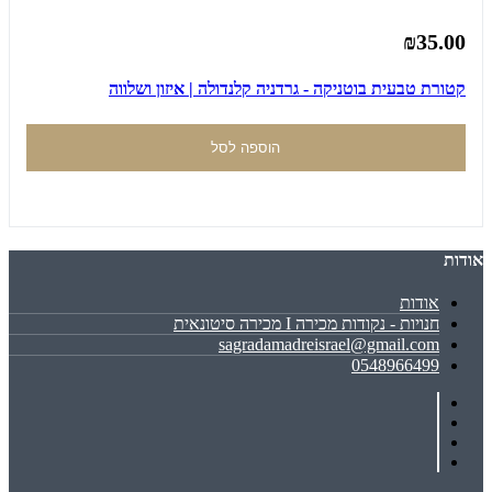
₪35.00
קטורת טבעית בוטניקה - גרדניה קלנדולה | איזון ושלווה
הוספה לסל
אודות
אודות
חנויות - נקודות מכירה I מכירה סיטונאית
sagradamadreisrael@gmail.com
0548966499