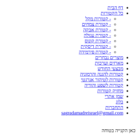
דף הבית
כל הקטורות
- קטורות מקל
- קטורת צמחים
- קטורת אבקה
- קטורת עגולה
- קטורת קונוס
- קטורת דיסקית
- קטורת פירמידה
מוצרים נבחרים
מארזים וערכות
מבצעי החודש
קטורות להגנה והרמוניה
קטורות לטיהור אנרגטי
קטורות לשפע והודיה
מחזיק קטורות
שמן אתרי
בלוג
התחברות
sagradamadreisrael@gmail.com
כאן הקנייה בטוחה