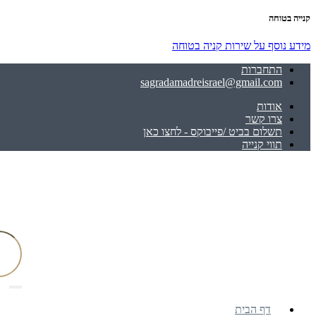
קנייה בטוחה
מידע נוסף על שירות קניה בטוחה
התחברות
sagradamadreisrael@gmail.com
אודות
צרו קשר
תשלום בביט /פייבוקס - לחצו כאן
תווי קנייה
דף הבית