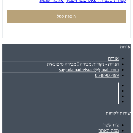
קטורת טבעית - פאלו סנטו ויסמין | אהבה ושגשוג
הוספה לסל
אודות
אודות
חנויות - נקודות מכירה I מכירה סיטונאית
sagradamadreisrael@gmail.com
0548966499
שירות לקוחות
צרו קשר
מפת האתר