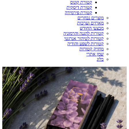
קטורת קונוס
קטורת דיסקית
קטורת פירמידה
מוצרים נבחרים
מארזים וערכות
מבצעי החודש
קטורות להגנה והרמוניה
קטורות לטיהור אנרגטי
קטורות לשפע והודיה
מחזיק קטורות
שמן אתרי
בלוג