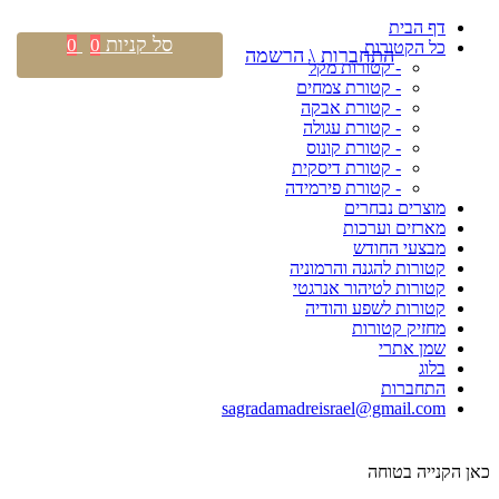
דף הבית
סל קניות
0
0
כל הקטורות
התחברות \ הרשמה
- קטורות מקל
- קטורת צמחים
- קטורת אבקה
- קטורת עגולה
- קטורת קונוס
- קטורת דיסקית
- קטורת פירמידה
מוצרים נבחרים
מארזים וערכות
מבצעי החודש
קטורות להגנה והרמוניה
קטורות לטיהור אנרגטי
קטורות לשפע והודיה
מחזיק קטורות
שמן אתרי
בלוג
התחברות
sagradamadreisrael@gmail.com
כאן הקנייה בטוחה