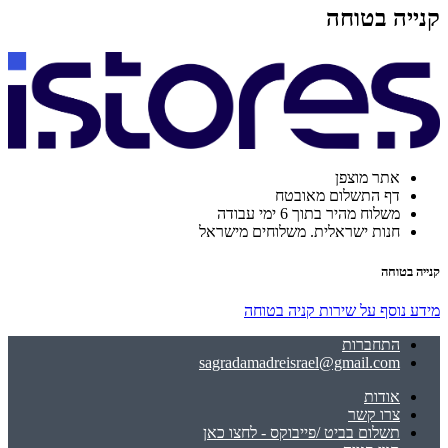
קנייה בטוחה
אתר מוצפן
דף התשלום מאובטח
משלוח מהיר בתוך 6 ימי עבודה
חנות ישראלית. משלוחים מישראל
קנייה בטוחה
מידע נוסף על שירות קניה בטוחה
התחברות
sagradamadreisrael@gmail.com
אודות
צרו קשר
תשלום בביט /פייבוקס - לחצו כאן