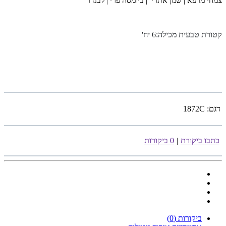
צמחי מרפא | שמן אתרי | ביומסה פרי | לבנדר
קטורת טבעית מכילה:6 יח
'
דגם:
1872C
כתבו ביקורת
|
0 ביקורות
ביקורות (0)