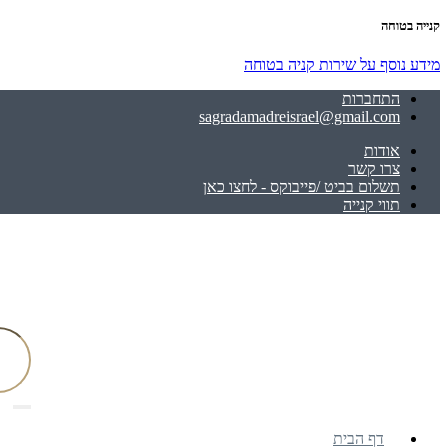
קנייה בטוחה
מידע נוסף על שירות קניה בטוחה
התחברות
sagradamadreisrael@gmail.com
אודות
צרו קשר
תשלום בביט /פייבוקס - לחצו כאן
תווי קנייה
דף הבית