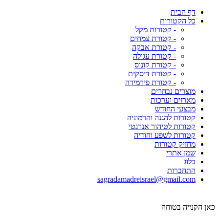
דף הבית
כל הקטורות
- קטורות מקל
- קטורת צמחים
- קטורת אבקה
- קטורת עגולה
- קטורת קונוס
- קטורת דיסקית
- קטורת פירמידה
מוצרים נבחרים
מארזים וערכות
מבצעי החודש
קטורות להגנה והרמוניה
קטורות לטיהור אנרגטי
קטורות לשפע והודיה
מחזיק קטורות
שמן אתרי
בלוג
התחברות
sagradamadreisrael@gmail.com
כאן הקנייה בטוחה