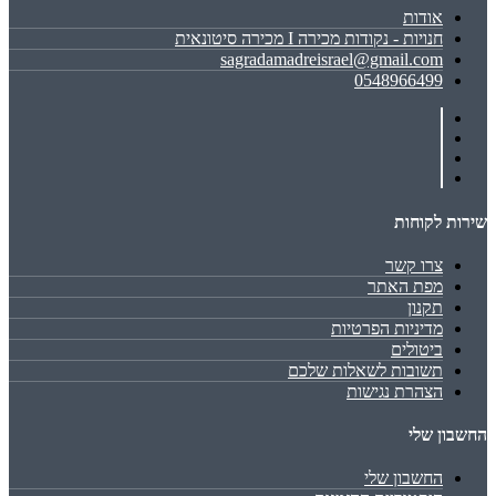
אודות
חנויות - נקודות מכירה I מכירה סיטונאית
sagradamadreisrael@gmail.com
0548966499
שירות לקוחות
צרו קשר
מפת האתר
תקנון
מדיניות הפרטיות
ביטולים
תשובות לשאלות שלכם
הצהרת נגישות
החשבון שלי
החשבון שלי