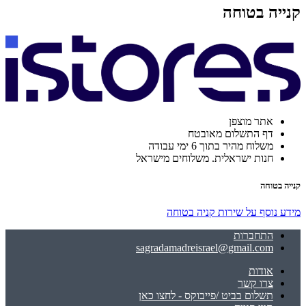
קנייה בטוחה
אתר מוצפן
דף התשלום מאובטח
משלוח מהיר בתוך 6 ימי עבודה
חנות ישראלית. משלוחים מישראל
קנייה בטוחה
מידע נוסף על שירות קניה בטוחה
התחברות
sagradamadreisrael@gmail.com
אודות
צרו קשר
תשלום בביט /פייבוקס - לחצו כאן