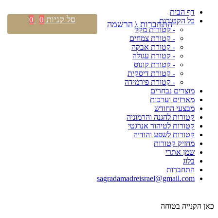
דף הבית
סל קניות
0
0
כל הקטורות
התחברות \ הרשמה
- קטורות מקל
- קטורת צמחים
- קטורת אבקה
- קטורת עגולה
- קטורת קונוס
- קטורת דיסקית
- קטורת פירמידה
מוצרים נבחרים
מארזים וערכות
מבצעי החודש
קטורות להגנה והרמוניה
קטורות לטיהור אנרגטי
קטורות לשפע והודיה
מחזיק קטורות
שמן אתרי
בלוג
התחברות
sagradamadreisrael@gmail.com
כאן הקנייה בטוחה