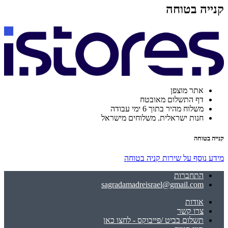
קנייה בטוחה
אתר מוצפן
דף התשלום מאובטח
משלוח מהיר בתוך 6 ימי עבודה
חנות ישראלית. משלוחים מישראל
קנייה בטוחה
מידע נוסף על שירות קניה בטוחה
התחברות
sagradamadreisrael@gmail.com
אודות
צרו קשר
תשלום בביט /פייבוקס - לחצו כאן