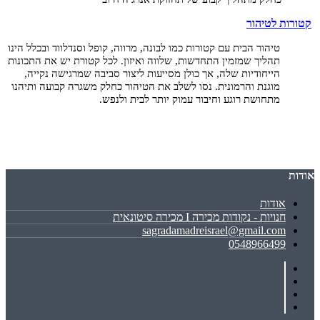
קטורות לטיהור
טיהור הבית עם קטורות כמו לבונה, מרווה, קופל וסנדלווד ובכלל הינו
תהליך שמזמין התחדשות, שלווה ואיזון. לכל קטורת יש את התכונות
הייחודיות שלה, אך כולן מסייעות ליצור סביבה שמרגישה נקייה,
מוגנת והרמונית. נסו לשלב את הטיהור כחלק משגרה קבועה ותיהנו
מתחושת רוגע וחיבור עמוק יותר לבית ולנפש
.
אודות
אודות
חנויות - נקודות מכירה I מכירה סיטונאית
sagradamadreisrael@gmail.com
0548966499