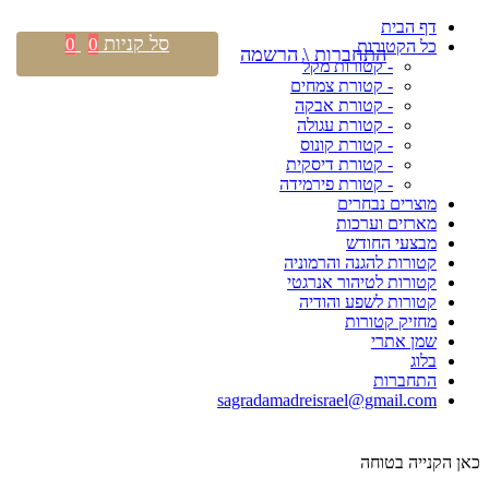
דף הבית
סל קניות
0
0
כל הקטורות
התחברות \ הרשמה
- קטורות מקל
- קטורת צמחים
- קטורת אבקה
- קטורת עגולה
- קטורת קונוס
- קטורת דיסקית
- קטורת פירמידה
מוצרים נבחרים
מארזים וערכות
מבצעי החודש
קטורות להגנה והרמוניה
קטורות לטיהור אנרגטי
קטורות לשפע והודיה
מחזיק קטורות
שמן אתרי
בלוג
התחברות
sagradamadreisrael@gmail.com
כאן הקנייה בטוחה