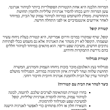
המרווה הלבנה היא אחת הקטורות הפופולריות ביותר לטיהור אנרגטי.
עשן המרווה ידוע בכוחו להסיר אנרגיות שליליות ולהזמין תחושת
התחדשות. מומלץ להשתמש במרווה לטיהור עמוק של הבית, במיוחד
לאחר אירועים אינטנסיביים או לפני התחלה חדשה
.
קטורת קופל
קופל, שרף שמקורו במרכז ודרום אמריקה, היא קטורת בעלת ניחוח עשיר
ועוצמתי. הקופל לא רק מטהר את האנרגיה אלא גם משמש ככלי לפתיחת
נתיבים חדשים, משיכת שפע וריפוי. הוא מתאים במיוחד לטיהור חללים
בהם נדרשת התמקדות וחידוש
.
קטורת סנדלווד
סנדלווד (עץ האלגום) מוכר בזכות ניחוחו העמוק והמרגיע, המשרה
תחושת שלווה ועוזר ליצירת איזון והרמוניה במרחב. הסנדלווד מושלם
לטיהור עדין של הבית ולהזמנת אנרגיה חיובית וחיבור רוחני
.
כיצד לטהר את הבית עם קטורות
?
בחרו קטורת המתאימה לצרכים שלכם. לדוגמה, לבונה
לטיהור עמוק, מרווה להסרת אנרגיות שליליות, קופל
למשיכת שפע וסנדלווד להרמוניה
.
השאירו חלון או דלת פתוחים כדי לאפשר לאנרגיה הישנה