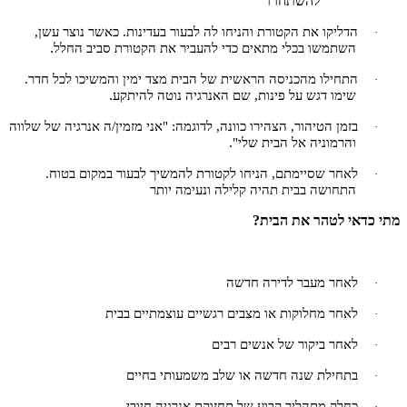
להשתחרר
הדליקו את הקטורת והניחו לה לבעור בעדינות. כאשר נוצר עשן,
·
.
השתמשו בכלי מתאים כדי להעביר את הקטורת סביב החלל
התחילו מהכניסה הראשית של הבית מצד ימין והמשיכו לכל חדר.
·
.
שימו דגש על פינות, שם האנרגיה נוטה להיתקע
בזמן הטיהור, הצהירו כוונה, לדוגמה: "אני מזמין/ה אנרגיה של שלווה
·
והרמוניה אל הבית שלי
."
לאחר שסיימתם, הניחו לקטורת להמשיך לבעור במקום בטוח.
·
התחושה בבית תהיה קלילה ונעימה יותר
מתי כדאי לטהר את הבית
?
לאחר מעבר לדירה חדשה
·
לאחר מחלוקות או מצבים רגשיים עוצמתיים בבית
·
לאחר ביקור של אנשים רבים
·
בתחילת שנה חדשה או שלב משמעותי בחיים
·
כחלק מתהליך קבוע של תחזוקת אנרגיה חיובי
·