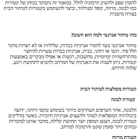
להזמין שפע ולהשיב הרמוניה לחלל. במאמר זה נתמקד בכוחן של קטורות
כמו לבונה, מרווה, קופל וסנדלווד, וכיצד להשתמש בקטורות לטיהור הבית
בצורה מיטבית
מהו טיהור אנרגטי ולמה הוא חשוב
?
טיהור אנרגטי נועד להסיר אנרגיות כבדות, שליליות או לא רצויות מתוך
חלל פיזי, רגשי או רוחני. בבית, אנרגיות כבדות עשויות להיווצר
מהתרחשויות יומיומיות, מחשבות, רגשות או אפילו מבקרים
באמצעות
קטורות, ניתן לשנות את האנרגיה של המרחב ולהביא לתחושת רוגע,
שלווה וחידוש
.
קטורות מומלצות לטיהור הבית
קטורת לבונה
הלבונה, אחד השרפים העתיקים ביותר בשימוש טקסי ורוחני, ידועה
ביכולותיה המופלאות לטהר ולהעצים אנרגיות חיוביות. כאשר מדליקים
קטורת לבונה, העשן המופץ יוצר תחושת קלילה, מחבר אותנו למקורות
גבוהים יותר ומזמין שקט והרמוניה למרחב
.
קטורת מרווה