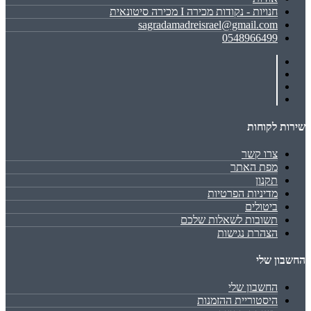
חנויות - נקודות מכירה I מכירה סיטונאית
sagradamadreisrael@gmail.com
0548966499
שירות לקוחות
צרו קשר
מפת האתר
תקנון
מדיניות הפרטיות
ביטולים
תשובות לשאלות שלכם
הצהרת נגישות
החשבון שלי
החשבון שלי
היסטוריית ההזמנות