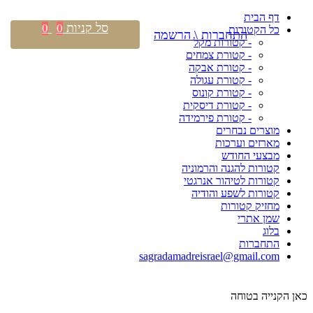
דף הבית
סל קניות
0
0
כל הקטורות
התחברות \ הרשמה
- קטורות מקל
- קטורת צמחים
- קטורת אבקה
- קטורת עגולה
- קטורת קונוס
- קטורת דיסקית
- קטורת פירמידה
מוצרים נבחרים
מארזים וערכות
מבצעי החודש
קטורות להגנה והרמוניה
קטורות לטיהור אנרגטי
קטורות לשפע והודיה
מחזיק קטורות
שמן אתרי
בלוג
התחברות
sagradamadreisrael@gmail.com
כאן הקנייה בטוחה