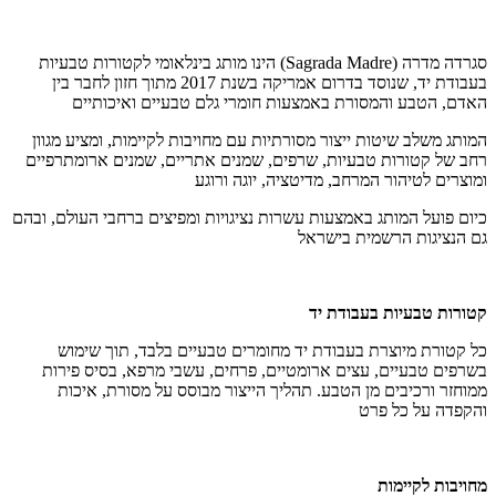
סגרדה מדרה
(Sagrada Madre)
הינו מותג בינלאומי לקטורות טבעיות
בעבודת יד, שנוסד בדרום אמריקה בשנת 2017 מתוך חזון לחבר בין
האדם, הטבע והמסורת באמצעות חומרי גלם טבעיים ואיכותיים
המותג משלב שיטות ייצור מסורתיות עם מחויבות לקיימות, ומציע מגוון
רחב של קטורות טבעיות, שרפים, שמנים אתריים, שמנים ארומתרפיים
ומוצרים לטיהור המרחב, מדיטציה, יוגה ורוגע
כיום פועל המותג באמצעות עשרות נציגויות ומפיצים ברחבי העולם, ובהם
גם הנציגות הרשמית בישראל
קטורות טבעיות בעבודת יד
כל קטורת מיוצרת בעבודת יד מחומרים טבעיים בלבד, תוך שימוש
בשרפים טבעיים, עצים ארומטיים, פרחים, עשבי מרפא, בסיס פירות
ממוחזר ורכיבים מן הטבע. תהליך הייצור מבוסס על מסורת, איכות
והקפדה על כל פרט
מחויבות לקיימות