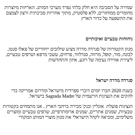
שמירה על הסביבה היא חלק בלתי נפרד מערכי המותג. האריזות מיוצרות
מחומרים ממוחזרים, ללא פלסטיק, מתוך אחריות סביבתית ורצון לצמצם
את ההשפעה על כדור הארץ
ניחוחות טבעיים ואיכותיים
מגוון הקטורות של סגרדה מדרה מציע שילובים ייחודיים של פאלו סנטו,
לבונה, מור, קופל, מרווה, סנדלווד, פרחים, עשבי מרפא ושרפים טבעיים,
ליצירת אווירה נעימה של רוגע, איזון והתחדשות
סגרדה מדרה ישראל
בשנת 2020 חברו יזמים דוברי ספרדית מישראל ומדרום אמריקה כדי
להקים את הנציגות הרשמית של
Sagrada Madre
בישראל
.
הנציגות פועלת אונליין ובנק' מכירה ברחבי הארץ , אנו מתמחים בקטורות
טבעיות, שמנים אתריים, שמנים ארומתרפיים, שרפים טבעיים ומוצרים
משלימים, ומביאה לקהל הישראלי את מגוון מוצרי המותג המקורי