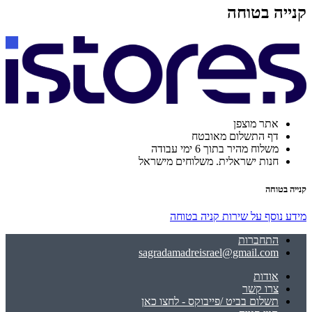
קנייה בטוחה
אתר מוצפן
דף התשלום מאובטח
משלוח מהיר בתוך 6 ימי עבודה
חנות ישראלית. משלוחים מישראל
קנייה בטוחה
מידע נוסף על שירות קניה בטוחה
התחברות
sagradamadreisrael@gmail.com
אודות
צרו קשר
תשלום בביט /פייבוקס - לחצו כאן