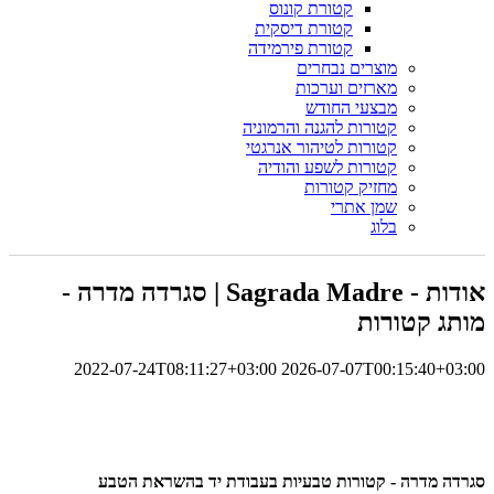
קטורת קונוס
קטורת דיסקית
קטורת פירמידה
מוצרים נבחרים
מארזים וערכות
מבצעי החודש
קטורות להגנה והרמוניה
קטורות לטיהור אנרגטי
קטורות לשפע והודיה
מחזיק קטורות
שמן אתרי
בלוג
אודות - Sagrada Madre | סגרדה מדרה -
מותג קטורות
2022-07-24T08:11:27+03:00
2026-07-07T00:15:40+03:00
סגרדה מדרה - קטורות טבעיות בעבודת יד בהשראת הטבע