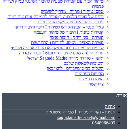
טיהור הבית עם קטורת טבעית לחיבור אנרגטי עמוק ושלווה
פנימית
טקסי טיהור I מרווה - מדריך לשימוש
כוחם של כוכבי הלכת: 7 קטורות לתמיכה אנרגטית יומית
ערכת טיהור אנרגטי - ניקוי הגנה וחיבור
פאלו סנטו – העץ הקדוש לטיהור I ריפוי וחיבור רוחני
קטורות כוונות I חיבור של טיהור והעצמה
קטורת - כלי רוחני I חיבור פנימי
קטורת האביב - המסע לחירות ו התחדשות
שרפים טבעיים - חיבור עתיק לאדמה I לאנרגיה ולריפוי
תורת היוגה - מסע לחיבור גוף ונפש I סגרדה מדרה
תקנון - סגרדה מדרה Sagrada Madre ישראל
תשובות לשאלות שלכם
תשלום בביט /פייבוקס - לחצו כאן
מדיניות הפרטיות
הצהרת נגישות
צרו קשר
אודות
אודות
חנויות - נקודות מכירה I מכירה סיטונאית
sagradamadreisrael@gmail.com
0548966499