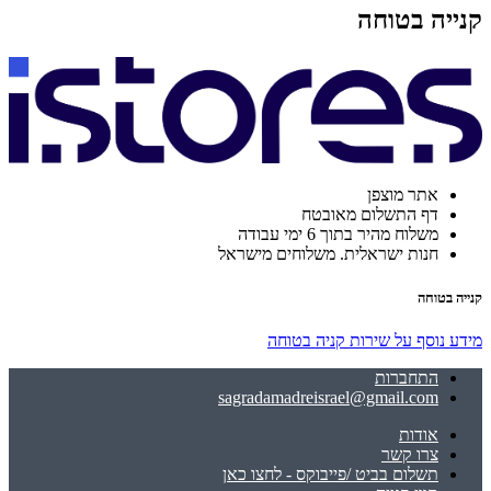
קנייה בטוחה
אתר מוצפן
דף התשלום מאובטח
משלוח מהיר בתוך 6 ימי עבודה
חנות ישראלית. משלוחים מישראל
קנייה בטוחה
מידע נוסף על שירות קניה בטוחה
התחברות
sagradamadreisrael@gmail.com
אודות
צרו קשר
תשלום בביט /פייבוקס - לחצו כאן