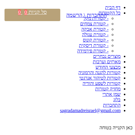
דף הבית
סל קניות
0
0
כל הקטורות
התחברות \ הרשמה
- קטורות מקל
- קטורת צמחים
- קטורת אבקה
- קטורת עגולה
- קטורת קונוס
- קטורת דיסקית
- קטורת פירמידה
מוצרים נבחרים
מארזים וערכות
מבצעי החודש
קטורות להגנה והרמוניה
קטורות לטיהור אנרגטי
קטורות לשפע והודיה
מחזיק קטורות
שמן אתרי
בלוג
התחברות
sagradamadreisrael@gmail.com
כאן הקנייה בטוחה