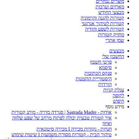
מוצרים נבחרים
מארזים וערכות
מבצעי החודש
קטורות להגנה והרמוניה
קטורות לטיהור אנרגטי
קטורות לשפע והודיה
מחזיק קטורות
שמן אתרי
מבצעים
החשבון שלי
פרטי חשבון
סיסמא
פנקס הכתובות
היסטוריית ההזמנות
הורדות
עגלת קניות
לקופה
חיפוש
מידע נוסף
אודות - Sagrada Madre | סגרדה מדרה - מותג קטורות
איך קטורת טבעית יכולה לפתוח מרחב של שפע שלווה
ואיזון
חנויות - נקודות מכירה I מכירה סיטונאית
טיהור הבית - קטורות מסורת משמעות I שיטות שימוש