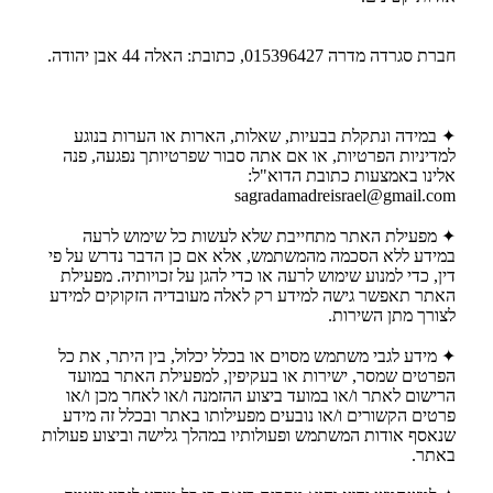
חברת סגרדה מדרה 015396427, כתובת: האלה 44 אבן יהודה.
✦ במידה ונתקלת בבעיות, שאלות, הארות או הערות בנוגע
למדיניות הפרטיות, או אם אתה סבור שפרטיותך נפגעה, פנה
אלינו באמצעות כתובת הדוא"ל:
sagradamadreisrael@gmail.com
✦ מפעילת האתר מתחייבת שלא לעשות כל שימוש לרעה
במידע ללא הסכמה מהמשתמש, אלא אם כן הדבר נדרש על פי
דין, כדי למנוע שימוש לרעה או כדי להגן על זכויותיה. מפעילת
האתר תאפשר גישה למידע רק לאלה מעובדיה הזקוקים למידע
לצורך מתן השירות.
✦ מידע לגבי משתמש מסוים או בכלל יכלול, בין היתר, את כל
הפרטים שמסר, ישירות או בעקיפין, למפעילת האתר במועד
הרישום לאתר ו/או במועד ביצוע ההזמנה ו/או לאחר מכן ו/או
פרטים הקשורים ו/או נובעים מפעילותו באתר ובכלל זה מידע
שנאסף אודות המשתמש ופעולותיו במהלך גלישה וביצוע פעולות
באתר.