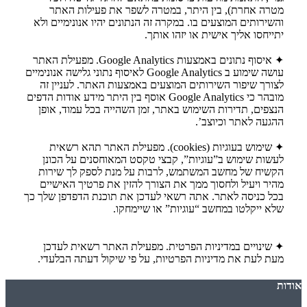
מטרה אחרת), בין היתר, במטרה לשפר את פעילות האתר
והשירותים המוצעים בו. במקרה זה הנתונים יהיו אנונימיים ולא
יתייחסו אליך אישית או יזהו אותך.
✦ איסוף נתונים באמצעות Google Analytics. מפעילת האתר
עושה שימוע ב Google Analytics לאיסוף נתוני גלישה אנונימיים
לצורך שיפור השירותים המוצעים באמצעות האתר. לעניין זה
מובהר כי Google Analytics אוסף בין היתר מידע אודות הדפים
הנצפים, תדירות השימוש באתר, זמן השהייה בכל עמוד, אופן
ההגעה לאתר וכיוצב’.
✦ שימוש בעוגיות (cookies). מפעילת האתר תהא רשאית
לעשות שימוש ב”עוגיות”, קבצי טקסט המאוחסנים על הכונן
הקשיח של מחשב המשתמש, לרבות על מנת לספק לך שירות
מהיר ויעיל ולחסוך ממך את הצורך להזין את פרטיך האישיים
בכל כניסה לאתר. אתה רשאי לעדכן את תוכנת הדפדפן שלך כך
שלא ייקלטו במחשב “עוגיות” או שיימחקו.
✦ שינויים במדיניות הפרטית. מפעילת האתר רשאית לעדכן
מעת לעת את מדיניות הפרטיות, על פי שיקול דעתה הבלעדי.
אודות