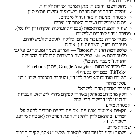
מטרות העיבוד
ניהול חשבון והזמנות; מתן תמיכה ושירות לקוחות.
עמידה בהתחייבויות חוזיות ומשפטיות (חשבוניות/מיסוי).
אבטחה, מניעת הונאה וניהול סיכונים.
ניתוח שימושיות ושיפור האתר והמוצרים.
שיווק והצעות מותאמות (בכפוף להעדפות הלקוח ודין רלוונטי).
מסירת מידע לצדדים שלישיים
ספקי שירות כמעבדי נתונים: סליקה, לוגיסטיקה/משלוחים,
מערכות דיוור, תשתיות ענן ואירוח.
פלטפורמת החנות “istores” — המידע נשמר ומעובד גם על גבי
פלטפורמת istores המשמשת כתשתית טכנולוגית להפעלת
החנות (“מעבד נתונים”).
כלי מדידה/פרסום: Google Analytics; ייתכן Facebook
ו‑TikTok, כמפורט בסעיף 4.
רשויות מוסמכות/אכיפה לפי דין, והעברה במסגרת שינוי מבני
עסקי מותר.
העברה ואחסון מחוץ לישראל
חלק מהמידע מאוחסן בשרתי ספקים מחוץ לישראל. העברות
יתבצעו לפי דרישות הדין החל.
אבטחת מידע
נוקטים אמצעים ארגוניים, טכניים ופיזיים סבירים להגנה על
המידע, בהתאם לדין ולתקנות הגנת הפרטיות (אבטחת מידע),
תשע״ז‑2017.
שמירת מידע
נשמור מידע כל עוד נחוץ למטרות שלשמן נאסף, לקיום חיובים