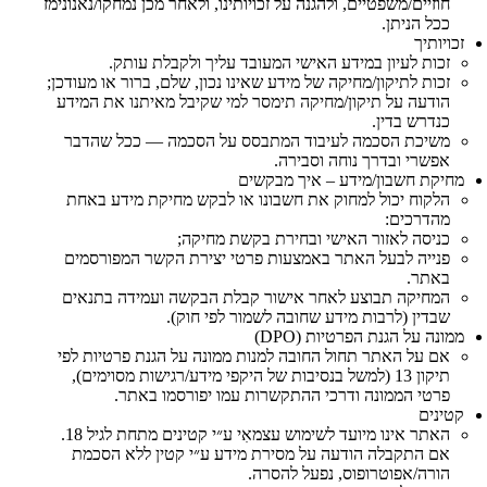
חוזיים/משפטיים, ולהגנה על זכויותינו, ולאחר מכן נמחקו/נאנונימז
ככל הניתן.
זכויותיך
זכות לעיון במידע האישי המעובד עליך ולקבלת עותק.
זכות לתיקון/מחיקה של מידע שאינו נכון, שלם, ברור או מעודכן;
הודעה על תיקון/מחיקה תימסר למי שקיבל מאיתנו את המידע
כנדרש בדין.
משיכת הסכמה לעיבוד המתבסס על הסכמה — ככל שהדבר
אפשרי ובדרך נוחה וסבירה.
מחיקת חשבון/מידע – איך מבקשים
הלקוח יכול למחוק את חשבונו או לבקש מחיקת מידע באחת
מהדרכים:
כניסה לאזור האישי ובחירת בקשת מחיקה;
פנייה לבעל האתר באמצעות פרטי יצירת הקשר המפורסמים
באתר.
המחיקה תבוצע לאחר אישור קבלת הבקשה ועמידה בתנאים
שבדין (לרבות מידע שחובה לשמור לפי חוק).
ממונה על הגנת הפרטיות (DPO)
אם על האתר תחול החובה למנות ממונה על הגנת פרטיות לפי
תיקון 13 (למשל בנסיבות של היקפי מידע/רגישות מסוימים),
פרטי הממונה ודרכי ההתקשרות עמו יפורסמו באתר.
קטינים
האתר אינו מיועד לשימוש עצמאִי ע״י קטינים מתחת לגיל 18.
אם התקבלה הודעה על מסירת מידע ע״י קטין ללא הסכמת
הורה/אפוטרופוס, נפעל להסרה.