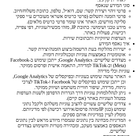
סוגי המידע שנאסף
פרטי זיהוי ויצירת קשר: שם, דוא״ל, טלפון, כתובת משלוח/חיוב.
פרטי הזמנה ותשלום (פרטי כרטיס אשראי מעובדים ע״י ספקי
סליקה מורשים; האתר אינו שומר פרטי כרטיס מלאים).
מידע טכני ושימושי: כתובת IP, מזהי מכשיר/עוגיות, דפי צפייה,
רכישות, פעולות באתר.
העדפות שיווקיות ותכתובות שירות.
איך נאסף המידע
ישירות מהלקוח בעת הרשמה/ביצוע הזמנה/יצירת קשר.
אוטומטית באמצעות עוגיות וטכנולוגיות דומות.
מצדדים שלישיים: Google Analytics; ייתכן שימוש ב‑Facebook
(Meta) וב‑TikTok למדידה, התאמה אישית ופרסום ממוקד.
עוגיות וכלי מדידה
האתר עושה שימוש בעוגיות ובפיקסלים של Google Analytics,
וכן ייתכן שימוש בפיקסלים של Facebook ו‑TikTok לצרכי
ניתוח, מדידה, שיפור חוויית משתמש ושיווק ממוקד.
ניתן לנהל/למחוק עוגיות דרך הגדרות הדפדפן ולשנות העדפות
במנהל העוגיות באתר (אם קיים).
צדדים שלישיים עשויים להציב עוגיות משלהם ולקבל נתוני
שימוש (כגון IP/מזהה פרסום/אירועי רכישה) לפי מדיניותם.
מומלץ לעיין במדיניות אותם ספקים.
המדיניות מבחינה בין נתונים שנמסרו מיודע מראש לבין נתונים
הנאספים באמצעי מעקב, ומבהירה מטרות והשימוש בצדדים
שלישיים.