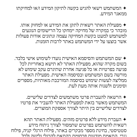
✦ המשתמש רשאי להגיש בקשה לתיקון המידע ו/או למחיקתו
ממאגר המידע.
✦ מפעילת האתר רשאית לתקן את המידע או למחוק אותו.
מובהר כי במקרה של מחיקה יימחקו כל הרישומים הנוגעים
למשתמש למעט בקשת המחיקה עצמה ונתונים אודות פעולות
אשר בוצעו על ידי המשתמש באתר לרבות הזמנות.
✦ שם המשתמש והסיסמא האישית נועדו לשימוש אישי בלבד.
בשום מקרה שהוא, מפעילת האתר לא תישא באחריות לכל
פגיעה בפרטיות או כל פגיעה אחרת שתיגרם עקב שימוש לא
מורשה בשם המשתמש ובסיסמה האישית. מפעילת האתר
ממליצה לעשות שימוש בסיסמה המורכבת מאותיות, מספרים
וסימנים ולשנות אותה מעת לעת.
✦ הרשאה להעברת פרטי משתמשים לצדדים שלישיים.
המשתמש מאשר בזאת למפעילת האתר להעביר את פרטיו
לצדדים שלישיים בין היתר לצורך אספקת המוצרים.
✦ העברת מידע ללא פרטים מזהים. מפעילת האתר תהא
רשאית להשתמש בפרטים שתמסור לצורך ניתוח מידע
סטטיסטי, בחינת מספר מבקרים באתר, פילוח הרגלי קניה, פילוח
גנרי, התאמת מודעות פרסומת בהתאם להרגלי גלישה ולכל