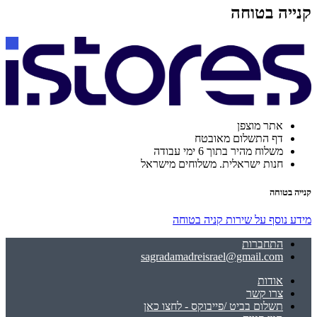
קנייה בטוחה
אתר מוצפן
דף התשלום מאובטח
משלוח מהיר בתוך 6 ימי עבודה
חנות ישראלית. משלוחים מישראל
קנייה בטוחה
מידע נוסף על שירות קניה בטוחה
התחברות
sagradamadreisrael@gmail.com
אודות
צרו קשר
תשלום בביט /פייבוקס - לחצו כאן