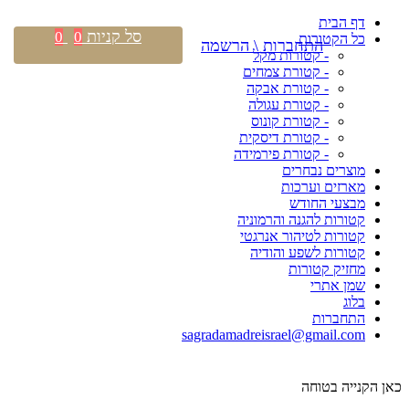
דף הבית
סל קניות
0
0
כל הקטורות
התחברות \ הרשמה
- קטורות מקל
- קטורת צמחים
- קטורת אבקה
- קטורת עגולה
- קטורת קונוס
- קטורת דיסקית
- קטורת פירמידה
מוצרים נבחרים
מארזים וערכות
מבצעי החודש
קטורות להגנה והרמוניה
קטורות לטיהור אנרגטי
קטורות לשפע והודיה
מחזיק קטורות
שמן אתרי
בלוג
התחברות
sagradamadreisrael@gmail.com
כאן הקנייה בטוחה