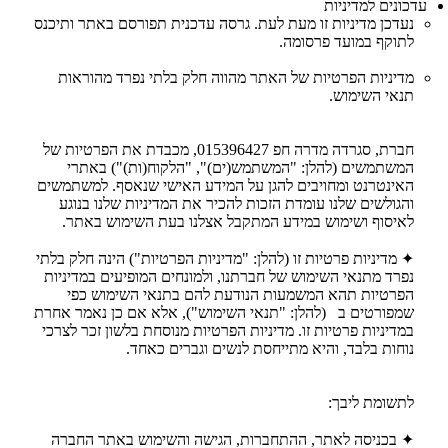
עדכונים למדיניות
נעדכן מדיניות זו מעת לעת. גרסה עדכנית תפורסם באתר ותיכנס
לתוקף במועד פרסומה.
מדיניות הפרטיות של האתר מהווה חלק בלתי נפרד מהוראות
תנאי השימוש.
חברת, סגרדה מדרה חפ 015396427, מכבדת את הפרטיות של
המשתמשים (להלן: "המשתמש(ים)", "הלקוח(ות)") באתרי
האינטרנט ומחויבים להגן על המידע האישי שנאסף. למשתמשים
והגולשים שלנו עומדת הזכות להכיר את המדיניות שלנו בנוגע
לאיסוף ושימוש במידע המתקבל אצלנו בעת השימוש באתר.
✦ מדיניות פרטיות זו (להלן: "מדיניות הפרטיות") הינה חלק בלתי
נפרד מתנאי השימוש של חברתנו, ולמונחים המופיעים במדיניות
הפרטיות תהא המשמעות הנודעת להם בתנאי השימוש כפי
שמפורטים ב (להלן: "תנאי השימוש"), אלא אם כן נאמר אחרת
במדיניות פרטיות זו. מדיניות הפרטיות מנוסחת בלשון זכר לצרכי
נוחות בלבד, והיא מתייחסת לנשים וגברים כאחד.
לתשומת ליבך:
✦ בכניסה לאתר, ההתחברות, הגישה והשימוש באתר החברה