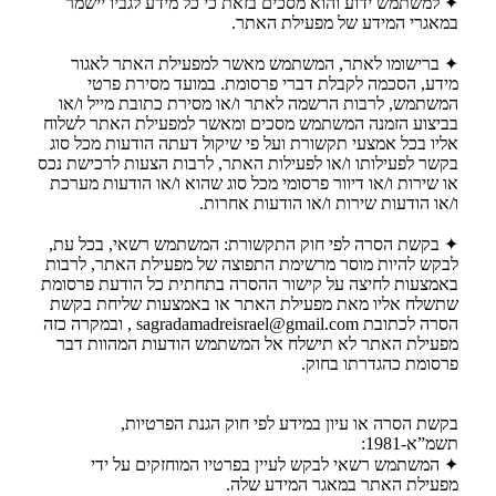
✦ למשתמש ידוע והוא מסכים בזאת כי כל מידע לגביו יישמר
במאגרי המידע של מפעילת האתר.
✦ ברישומו לאתר, המשתמש מאשר למפעילת האתר לאגור
מידע, הסכמה לקבלת דברי פרסומת. במועד מסירת פרטי
המשתמש, לרבות הרשמה לאתר ו/או מסירת כתובת מייל ו/או
בביצוע הזמנה המשתמש מסכים ומאשר למפעילת האתר לשלוח
אליו בכל אמצעי תקשורת ועל פי שיקול דעתה הודעות מכל סוג
בקשר לפעילותו ו/או לפעילות האתר, לרבות הצעות לרכישת נכס
או שירות ו/או דיוור פרסומי מכל סוג שהוא ו/או הודעות מערכת
ו/או הודעות שירות ו/או הודעות אחרות.
✦ בקשת הסרה לפי חוק התקשורת: המשתמש רשאי, בכל עת,
לבקש להיות מוסר מרשימת התפוצה של מפעילת האתר, לרבות
באמצעות לחיצה על קישור ההסרה בתחתית כל הודעת פרסומת
שתשלח אליו מאת מפעילת האתר או באמצעות שליחת בקשת
הסרה לכתובת sagradamadreisrael@gmail.com , ובמקרה כזה
מפעילת האתר לא תישלח אל המשתמש הודעות המהוות דבר
פרסומת כהגדרתו בחוק.
בקשת הסרה או עיון במידע לפי חוק הגנת הפרטיות,
תשמ”א-1981:
✦ המשתמש רשאי לבקש לעיין בפרטיו המוחזקים על ידי
מפעילת האתר במאגר המידע שלה.