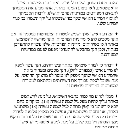
ו/או פתיחת חשבון, ו/או בכל פנייה באתר הן באמצעות המייל
הוואטטסאפ, ו/או ביצוע הזמנה באתר, אתה מביע את הסכמתך
לתנאים המפורטים במדיניות פרטיות שלנו, לרבות הסכמתך
לאיסוף המידע האישי שלך כפי שנשלחו על ידך ונשמרו במאגרי
המידע שלנו.
✦ המידע האישי שלך ישמש למטרות המפורטות במסמך זה. אם
אינך מסכים לתנאי מדיניות הפרטיות, אינך מורשה להשתמש
באתר ו/או בשירותים. מדיניות הפרטיות שלנו עשויה להתעדכן
בעתיד, ולכן הנך מתבקש להתעדכן מפעם לפעם במדיניות
המעודכנת.
✦ יובהר כי לצורך שימושך באתר ובשירותים, הנך עשוי לספק
לנו מידע אישי (כמפורט להלן). הנך מסכים ומצהיר בזאת
שהמידע האישי שהנך מספק לנו נמסר לנו מרצונך החופשי, על
מנת שנוכל לספק עבורך את השירותים ובהתאם למטרות
המפורטות במדיניות פרטיות זו.
✦ מבלי לגרוע מהאמור בתנאי השימוש, על מנת להשתמש
באתר עליך להיות מעל גיל שמונה עשרה (18). במקרים בהם
יובא לידיעתנו כי קטין מתחת לגיל שמונה עשרה (18) משתמש
באתר, אנו נחסום משתמש זה, ונעשה כל מאמץ על מנת למחוק
מיידית כל מידע אישי שנאסף לגביו. אנו שומרים על זכותנו לבקש
ממך הוכחת גיל בכל שלב, על מנת למנוע איסוף מידע אישי
אודות קטינים.