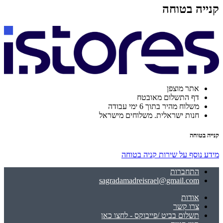
קנייה בטוחה
אתר מוצפן
דף התשלום מאובטח
משלוח מהיר בתוך 6 ימי עבודה
חנות ישראלית. משלוחים מישראל
קנייה בטוחה
מידע נוסף על שירות קניה בטוחה
התחברות
sagradamadreisrael@gmail.com
אודות
צרו קשר
תשלום בביט /פייבוקס - לחצו כאן