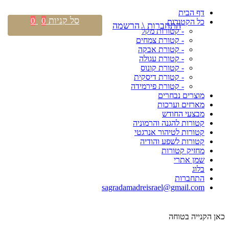
דף הבית
סל קניות
0
0
כל הקטורות
התחברות \ הרשמה
- קטורות מקל
- קטורת צמחים
- קטורת אבקה
- קטורת עגולה
- קטורת קונוס
- קטורת דיסקית
- קטורת פירמידה
מוצרים נבחרים
מארזים וערכות
מבצעי החודש
קטורות להגנה והרמוניה
קטורות לטיהור אנרגטי
קטורות לשפע והודיה
מחזיק קטורות
שמן אתרי
בלוג
התחברות
sagradamadreisrael@gmail.com
כאן הקנייה בטוחה