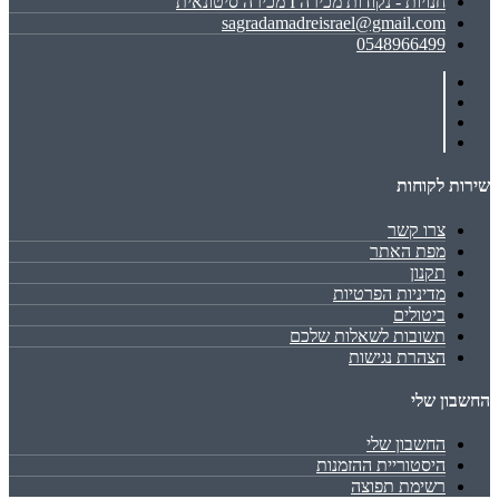
חנויות - נקודות מכירה I מכירה סיטונאית
sagradamadreisrael@gmail.com
0548966499
שירות לקוחות
צרו קשר
מפת האתר
תקנון
מדיניות הפרטיות
ביטולים
תשובות לשאלות שלכם
הצהרת נגישות
החשבון שלי
החשבון שלי
היסטוריית ההזמנות
רשימת תפוצה