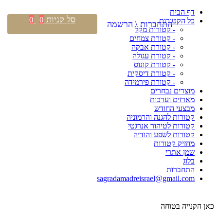
דף הבית
סל קניות
0
0
כל הקטורות
התחברות \ הרשמה
- קטורות מקל
- קטורת צמחים
- קטורת אבקה
- קטורת עגולה
- קטורת קונוס
- קטורת דיסקית
- קטורת פירמידה
מוצרים נבחרים
מארזים וערכות
מבצעי החודש
קטורות להגנה והרמוניה
קטורות לטיהור אנרגטי
קטורות לשפע והודיה
מחזיק קטורות
שמן אתרי
בלוג
התחברות
sagradamadreisrael@gmail.com
כאן הקנייה בטוחה