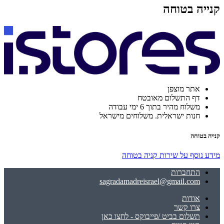
קנייה בטוחה
אתר מוצפן
דף התשלום מאובטח
משלוח מהיר בתוך 6 ימי עבודה
חנות ישראלית. משלוחים מישראל
קנייה בטוחה
מידע נוסף על שירות קניה בטוחה
התחברות
sagradamadreisrael@gmail.com
אודות
צרו קשר
תשלום בביט /פייבוקס - לחצו כאן