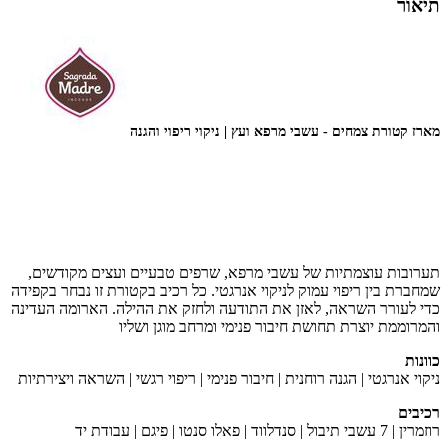
תיאור
מארז קטורת צמחים - עשבי מרפא ועץ | ניקוי ריפוי והגנה
תערובות עוצמתיות של עשבי מרפא, שרפים טבעיים ועצים מקודשים,
שמחברת בין ריפוי עמוק לניקוי אנרגטי. כל רכיב בקטורת זו נבחר בקפידה
כדי לעורר השראה, לאזן את התודעה ולחזק את ההילה. הארומה העדינה
והמרוממת יוצרת תחושת חיבור פנימי ומרחב מוגן ושליו
כוונות
ניקוי אנרגטי | הגנה רוחנית | חיבור פנימי | ריפוי רגשי | השראה ויצירתיות
רכיבים
רוזמרין | 7 עשבי תיבול | סנדלווד | פאלו סנטו | פיגם | עבודת יד