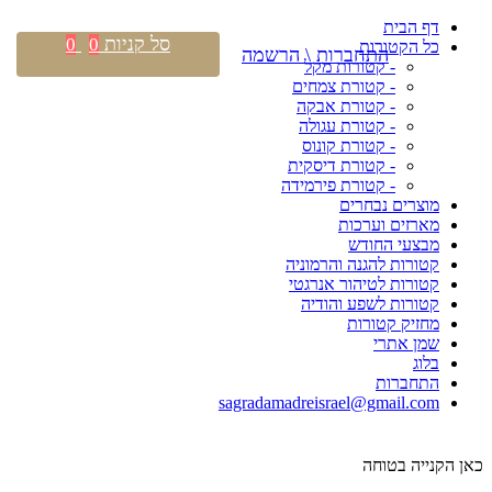
דף הבית
סל קניות
0
0
כל הקטורות
התחברות \ הרשמה
- קטורות מקל
- קטורת צמחים
- קטורת אבקה
- קטורת עגולה
- קטורת קונוס
- קטורת דיסקית
- קטורת פירמידה
מוצרים נבחרים
מארזים וערכות
מבצעי החודש
קטורות להגנה והרמוניה
קטורות לטיהור אנרגטי
קטורות לשפע והודיה
מחזיק קטורות
שמן אתרי
בלוג
התחברות
sagradamadreisrael@gmail.com
כאן הקנייה בטוחה