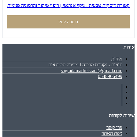
קטורת דיסקית טבעית - ניקוי אנרגטי | ריפוי טיהור והרמוניה פנימית
הוספה לסל
אודות
אודות
חנויות - נקודות מכירה I מכירה סיטונאית
sagradamadreisrael@gmail.com
0548966499
שירות לקוחות
צרו קשר
מפת האתר