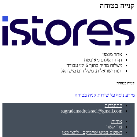
קנייה בטוחה
אתר מוצפן
דף התשלום מאובטח
משלוח מהיר בתוך 6 ימי עבודה
חנות ישראלית. משלוחים מישראל
קנייה בטוחה
מידע נוסף על שירות קניה בטוחה
התחברות
sagradamadreisrael@gmail.com
אודות
צרו קשר
תשלום בביט /פייבוקס - לחצו כאן