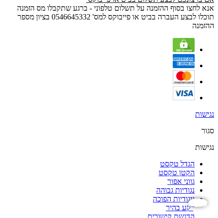
אנא לחצו בסוף ההזמנה על תשלום טלפוני - ברגע שתקבלו מס הזמנה
תוכלו לבצע העברה בביט או פייבוקס למס' 0546645332 בציון מספר
ההזמנה
נגישות
סגור
נגישות
הגדל טקסט
הקטן טקסט
גווני אפור
נגודיות גבוהה
ניגודיות הפוכה
נגישות
רקע בהיר
הדגשת קישורים