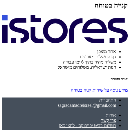
קנייה בטוחה
אתר מוצפן
דף התשלום מאובטח
משלוח מהיר בתוך 6 ימי עבודה
חנות ישראלית. משלוחים מישראל
קנייה בטוחה
מידע נוסף על שירות קניה בטוחה
התחברות
sagradamadreisrael@gmail.com
אודות
צרו קשר
תשלום בביט /פייבוקס - לחצו כאן