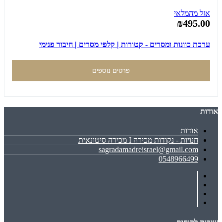
אזל מהמלאי
₪495.00
ערכת כוונות ומסרים - קטורות | קלפי מסרים | חיבור פנימי
פרטים נוספים
אודות
אודות
חנויות - נקודות מכירה I מכירה סיטונאית
sagradamadreisrael@gmail.com
0548966499