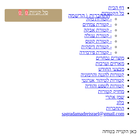
דף הבית
סל קניות
0
0
כל הקטורות
התחברות \ הרשמה
- קטורות מקל
- קטורת צמחים
- קטורת אבקה
- קטורת עגולה
- קטורת קונוס
- קטורת דיסקית
- קטורת פירמידה
מוצרים נבחרים
מארזים וערכות
מבצעי החודש
קטורות להגנה והרמוניה
קטורות לטיהור אנרגטי
קטורות לשפע והודיה
מחזיק קטורות
שמן אתרי
בלוג
התחברות
sagradamadreisrael@gmail.com
כאן הקנייה בטוחה