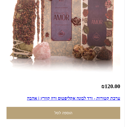
₪120.00
ערכת קטורות - ורד לבונה אקליפטוס ורוז קוורץ | אהבה
הוספה לסל