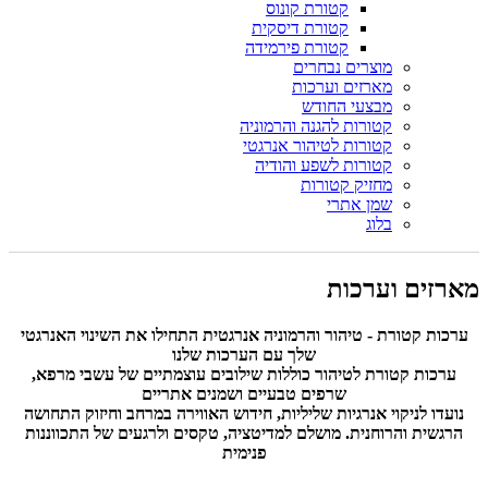
קטורת קונוס
קטורת דיסקית
קטורת פירמידה
מוצרים נבחרים
מארזים וערכות
מבצעי החודש
קטורות להגנה והרמוניה
קטורות לטיהור אנרגטי
קטורות לשפע והודיה
מחזיק קטורות
שמן אתרי
בלוג
מארזים וערכות
ערכות קטורת - טיהור והרמוניה אנרגטית התחילו את השינוי האנרגטי
שלך עם הערכות שלנו
ערכות קטורת לטיהור כוללות שילובים עוצמתיים של עשבי מרפא,
שרפים טבעיים ושמנים אתריים
נועדו לניקוי אנרגיות שליליות, חידוש האווירה במרחב וחיזוק התחושה
הרגשית והרוחנית. מושלם למדיטציה, טקסים ולרגעים של התכווננות
פנימית