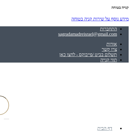
קנייה בטוחה
מידע נוסף על שירות קניה בטוחה
התחברות
sagradamadreisrael@gmail.com
אודות
צרו קשר
תשלום בביט /פייבוקס - לחצו כאן
תווי קנייה
דף הבית