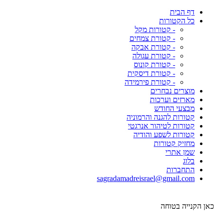
דף הבית
כל הקטורות
- קטורות מקל
- קטורת צמחים
- קטורת אבקה
- קטורת עגולה
- קטורת קונוס
- קטורת דיסקית
- קטורת פירמידה
מוצרים נבחרים
מארזים וערכות
מבצעי החודש
קטורות להגנה והרמוניה
קטורות לטיהור אנרגטי
קטורות לשפע והודיה
מחזיק קטורות
שמן אתרי
בלוג
התחברות
sagradamadreisrael@gmail.com
כאן הקנייה בטוחה